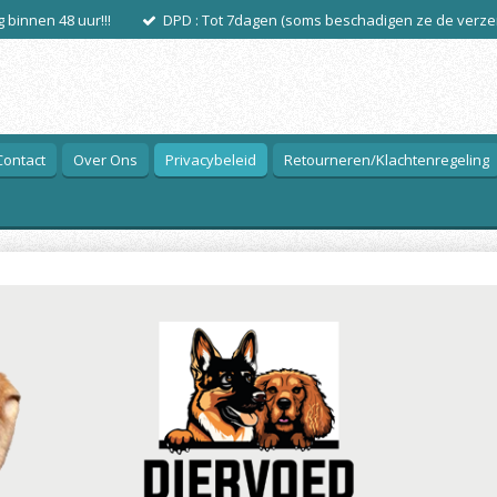
 binnen 48 uur!!!
DPD : Tot 7dagen (soms beschadigen ze de verze
Contact
Over Ons
Privacybeleid
Retourneren/Klachtenregeling