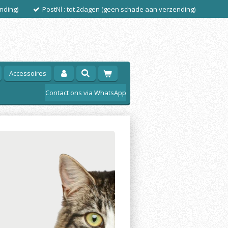
nding)
PostNl : tot 2dagen (geen schade aan verzending)
Accessoires
Contact ons via WhatsApp