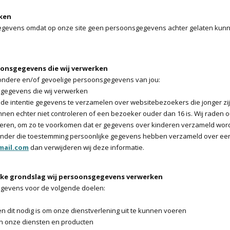
rken
gevens omdat op onze site geen persoonsgegevens achter gelaten kun
oonsgegevens die wij verwerken
ondere en/of gevoelige persoonsgegevens van jou:
sgegevens die wij verwerken
 de intentie gegevens te verzamelen over websitebezoekers die jonger zij
en echter niet controleren of een bezoeker ouder dan 16 is. Wij raden o
kinderen, om zo te voorkomen dat er gegevens over kinderen verzameld wo
j zonder die toestemming persoonlijke gegevens hebben verzameld over ee
ail.com
dan verwijderen wij deze informatie.
elke grondslag wij persoonsgegevens verwerken
gevens voor de volgende doelen:
ien dit nodig is om onze dienstverlening uit te kunnen voeren
van onze diensten en producten