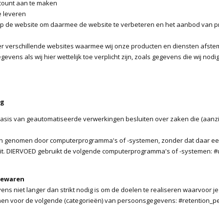
ccount aan te maken
e leveren
op de website om daarmee de website te verbeteren en het aanbod van p
er verschillende websites waarmee wij onze producten en diensten afst
vens als wij hier wettelijk toe verplicht zijn, zoals gegevens die wij no
ng
asis van geautomatiseerde verwerkingen besluiten over zaken die (aanz
den genomen door computerprogramma's of -systemen, zonder dat daar ee
t. DIERVOED gebruikt de volgende computerprogramma's of -systemen: #
bewaren
s niet langer dan strikt nodig is om de doelen te realiseren waarvoor 
en voor de volgende (categorieën) van persoonsgegevens: #retention_p