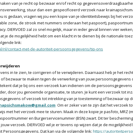
ik maken van je recht op bezwaar en/of recht op gegevensoverdraagbaarhe
sverwerking, stuur dan een gespecificeerd verzoek naar krainapsichs
jou is gedaan, vragen wij jou een kopie van je identiteitsbewijs bij het ve
dable zone, de strook met nummers onderaan het paspoort), paspoortnu
vacy. DIERVOED zal zo snel mogelijk, maar in ieder geval binnen vier weke
at je de mogelijkheid hebt om een klacht in te dienen bij de nationale toez
lgende link:
nl/nl/contact-met-de-autoriteit-persoonsgegevens/tip-ons
erwijderen
vens in te zien, te corrigeren of te verwijderen. Daarnaast heb je het re
n of bezwaar te maken tegen de verwerking van jouw persoonsgegevens d
kent dat je bij ons een verzoek kan indienen om de persoonsgegevens d
r, door jou genoemde organisatie, te sturen. Je kunt een verzoek tot inzag
sgegevens of verzoek tot intrekking van je toestemming of bezwaar op d
inapsichsmakow@gmail.com
Om er zeker van te zijn dat het verzoek to
bewijs met het verzoek mee te sturen. Maak in deze kopie je pasfoto, MRZ 
spoortnummer en Burgerservicenummer (BSN) zwart. Dit ter bescherming v
jouw verzoek. DIERVOED wil je er tevens op wijzen dat je de mogelijkheid 
eit Persoonsgegevens. Dat kan via de volgende link:
https://autoriteitper