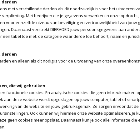
t derden
s met verschillende derden als dit noodzakelijk is voor het uitvoeren 
 verplichting. Met bedrijven die je gegevens verwerken in onze opdracht, 
 voor eenzelfde niveau van beveiliging en vertrouwelijkheid van jouw g
ingen. Daarnaast verstrekt DIERVOED jouw persoonsgegevens aan andere d
r een tabel toe met: de categorie waar derde toe behoort, naam en jurisdi
t derden
erden en alleen als dit nodig is voor de uitvoering van onze overeenkoms
ken, die wij gebruiken
en functionele cookies. En analytische cookies die geen inbreuk maken op 
oek aan deze website wordt opgeslagen op jouw computer, tablet of smartp
e werking van de website en jouw gebruiksgemak. Ze zorgen ervoor dat d
rsinstellingen. Ook kunnen wij hiermee onze website optimaliseren. Je ku
 deze geen cookies meer opslaat. Daarnaast kun je ook alle informatie die 
en.