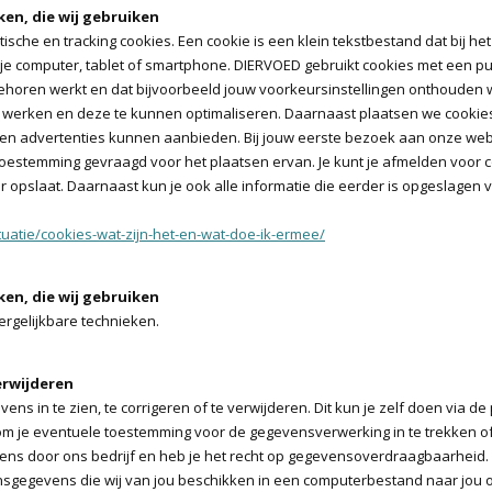
ken, die wij gebruiken
tische en tracking cookies. Een cookie is een klein tekstbestand dat bij 
e computer, tablet of smartphone. DIERVOED gebruikt cookies met een puu
behoren werkt en dat bijvoorbeeld jouw voorkeursinstellingen onthouden
n werken en deze te kunnen optimaliseren. Daarnaast plaatsen we cookie
n advertenties kunnen aanbieden. Bij jouw eerste bezoek aan onze webs
oestemming gevraagd voor het plaatsen ervan. Je kunt je afmelden voor co
 opslaat. Daarnaast kun je ook alle informatie die eerder is opgeslagen v
ituatie/cookies-wat-zijn-het-en-wat-doe-ik-ermee/
ken, die wij gebruiken
ergelijkbare technieken.
erwijderen
ns in te zien, te corrigeren of te verwijderen. Dit kun je zelf doen via de
 om je eventuele toestemming voor de gegevensverwerking in te trekken 
s door ons bedrijf en heb je het recht op gegevensoverdraagbaarheid. D
sgegevens die wij van jou beschikken in een computerbestand naar jou 