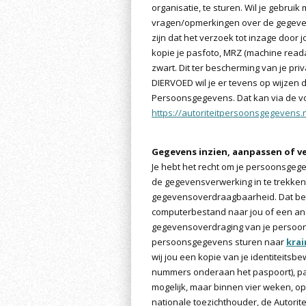
organisatie, te sturen. Wil je gebru
vragen/opmerkingen over de gegeven
zijn dat het verzoek tot inzage door 
kopie je pasfoto, MRZ (machine rea
zwart. Dit ter bescherming van je pri
DIERVOED wil je er tevens op wijzen d
Persoonsgegevens. Dat kan via de vo
https://autoriteitpersoonsgegevens.
Gegevens inzien, aanpassen of v
Je hebt het recht om je persoonsgege
de gegevensverwerking in te trekke
gegevensoverdraagbaarheid. Dat bete
computerbestand naar jou of een ande
gegevensoverdraging van je persoon
persoonsgegevens sturen naar
kra
wij jou een kopie van je identiteits
nummers onderaan het paspoort), pa
mogelijk, maar binnen vier weken, op 
nationale toezichthouder, de Autorit