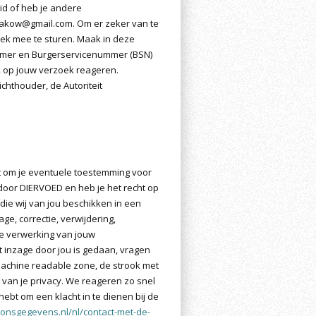
id of heb je andere
makow@gmail.com. Om er zeker van te
rzoek mee te sturen. Maak in deze
mmer en Burgerservicenummer (BSN)
n, op jouw verzoek reageren.
ichthouder, de Autoriteit
cht om je eventuele toestemming voor
oor DIERVOED en heb je het recht op
ie wij van jou beschikken in een
e, correctie, verwijdering,
e verwerking van jouw
t inzage door jou is gedaan, vragen
(machine readable zone, de strook met
an je privacy. We reageren zo snel
hebt om een klacht in te dienen bij de
soonsgegevens.nl/nl/contact-met-de-