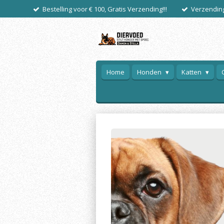
Bestelling voor € 100, Gratis Verzending!!!
Verzending
Ga
direct
naar
de
hoofdinhoud
Home
Honden
Katten