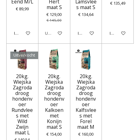
Eend M/L
Hert
Lamsvlee
€ 135,49
maat S
s maat S
€ 89,99
€ 129,00
€ 134,64
€ 145,00
In winkelwagen
Uitverkocht
In winkelwagen
In winkelwagen
Uitverkocht
20kg.
20kg.
20kg.
Wiejska
Wiejska
Wiejska
Zagroda
Zagroda
Zagroda
droog
droog
droog
hondenv
hondenv
hondenv
oer
oer
oer
Rundvlee
Kalkoen
Kalfsvlee
s met
met
s met
Wild
Konijn
Forel
Zwijn
maat S
maat M
maat L
€ 154,00
€ 160,00
€ 140,54