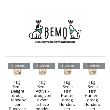
Uitverkocht
Uitverkocht
Uitverkocht
Uitverkocht
1kg.
1kg.
1kg.
1kg.
Bemo
Bemo
Bemo
Bemo
Delight
Active -
Fish
Fish
droog
droogvoe
Hunter
Hunter -
Hondenv
r voor
droog
droog
oer
actieve
Hondenv
Hondenv
Rundvlee
honden
oer
oer