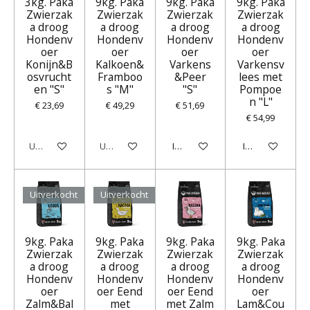
3kg. Paka
9kg. Paka
9kg. Paka
9kg. Paka
Zwierzak
Zwierzak
Zwierzak
Zwierzak
a droog
a droog
a droog
a droog
Hondenv
Hondenv
Hondenv
Hondenv
oer
oer
oer
oer
Konijn&B
Kalkoen&
Varkens
Varkensv
osvrucht
Framboo
&Peer
lees met
en "S"
s "M"
"S"
Pompoe
n "L"
€ 23,69
€ 49,29
€ 51,69
€ 54,99
Uitverkocht
Uitverkocht
In winkelwagen
In winkelwagen
Uitverkocht
Uitverkocht
9kg. Paka
9kg. Paka
9kg. Paka
9kg. Paka
Zwierzak
Zwierzak
Zwierzak
Zwierzak
a droog
a droog
a droog
a droog
Hondenv
Hondenv
Hondenv
Hondenv
oer
oer Eend
oer Eend
oer
Zalm&Bal
met
met Zalm
Lam&Cou