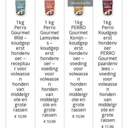
Uitverkocht
1kg
1 kg
1kg
1kg.
Perro
Perro
PERRO
Perro
Gourmet
Gourmet
Gourmet
Koudgep
Wild –
Lamsvlee
Konijn –
erst
koudgep
s –
koudgep
hondenv
erst
koudgep
erst
oer
hondenv
erst
hondenv
PERRO
oer –
hondenv
oer –
Gourmet
receptuu
oer –
voeding
paardenv
r voor
voeding
voor
lees –
volwasse
voor
volwasse
voeding
n
volwasse
n
voor
honden
n
honden
volwasse
van
honden
van
n
middelgr
van
middelgr
honden
ote en
middelgr
ote en
van
grote
ote en
grote
middelgr
rassen
grote
rassen
ote en
rassen
grote
€ 10,99
€ 10,99
rassen
€ 10,99
€ 11,99