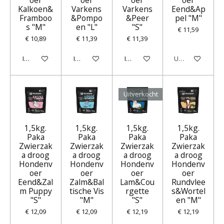
Kalkoen&
Varkens
Varkens
Eend&Ap
Framboo
&Pompo
&Peer
pel "M"
s "M"
en "L"
"S"
€ 11,59
€ 10,89
€ 11,39
€ 11,39
In winkelwagen
In winkelwagen
In winkelwagen
Uitverkocht
Uitverkocht
1,5kg.
1,5kg.
1,5kg.
1,5kg.
Paka
Paka
Paka
Paka
Zwierzak
Zwierzak
Zwierzak
Zwierzak
a droog
a droog
a droog
a droog
Hondenv
Hondenv
Hondenv
Hondenv
oer
oer
oer
oer
Eend&Zal
Zalm&Bal
Lam&Cou
Rundvlee
m Puppy
tische Vis
rgette
s&Wortel
"S"
"M"
"S"
en "M"
€ 12,09
€ 12,09
€ 12,19
€ 12,19