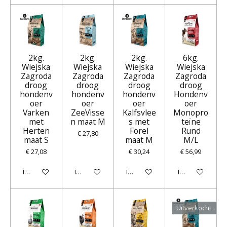
2kg.
2kg.
2kg.
6kg.
Wiejska
Wiejska
Wiejska
Wiejska
Zagroda
Zagroda
Zagroda
Zagroda
droog
droog
droog
droog
hondenv
hondenv
hondenv
Hondenv
oer
oer
oer
oer
Varken
ZeeVisse
Kalfsvlee
Monopro
met
n maat M
s met
teïne
Herten
Forel
Rund
€ 27,80
maat S
maat M
M/L
€ 27,08
€ 30,24
€ 56,99
In winkelwagen
In winkelwagen
In winkelwagen
In winkelwagen
Uitverkocht