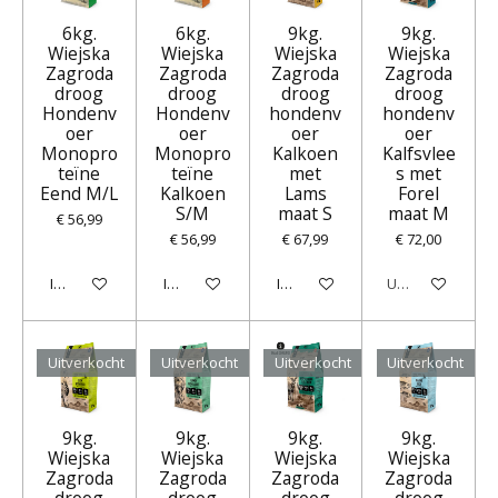
6kg.
6kg.
9kg.
9kg.
Wiejska
Wiejska
Wiejska
Wiejska
Zagroda
Zagroda
Zagroda
Zagroda
droog
droog
droog
droog
Hondenv
Hondenv
hondenv
hondenv
oer
oer
oer
oer
Monopro
Monopro
Kalkoen
Kalfsvlee
teïne
teïne
met
s met
Eend M/L
Kalkoen
Lams
Forel
S/M
maat S
maat M
€ 56,99
€ 56,99
€ 67,99
€ 72,00
In winkelwagen
In winkelwagen
In winkelwagen
Uitverkocht
Uitverkocht
Uitverkocht
Uitverkocht
Uitverkocht
9kg.
9kg.
9kg.
9kg.
Wiejska
Wiejska
Wiejska
Wiejska
Zagroda
Zagroda
Zagroda
Zagroda
droog
droog
droog
droog