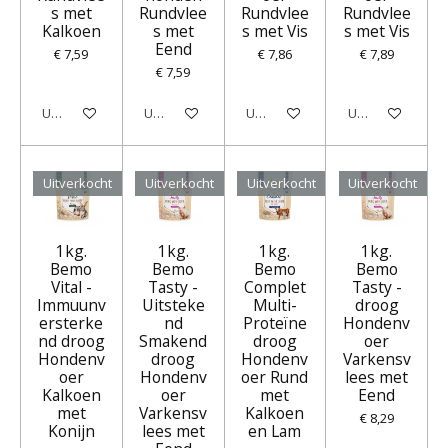
s met
Rundvlee
Rundvlee
Rundvlee
Kalkoen
s met
s met Vis
s met Vis
Eend
€ 7,59
€ 7,86
€ 7,89
€ 7,59
Uitverkocht
Uitverkocht
Uitverkocht
Uitverkocht
Uitverkocht
Uitverkocht
Uitverkocht
Uitverkocht
1kg.
1kg.
1kg.
1kg.
Bemo
Bemo
Bemo
Bemo
Vital -
Tasty -
Complet
Tasty -
Immuunv
Uitsteke
Multi-
droog
ersterke
nd
Proteïne
Hondenv
nd droog
Smakend
droog
oer
Hondenv
droog
Hondenv
Varkensv
oer
Hondenv
oer Rund
lees met
Kalkoen
oer
met
Eend
met
Varkensv
Kalkoen
€ 8,29
Konijn
lees met
en Lam