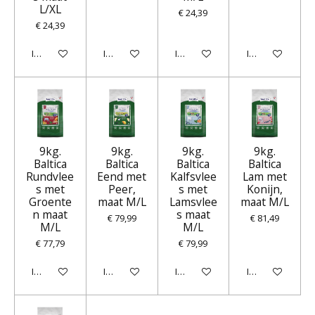
L/XL
€ 24,39
€ 24,39
In winkelwagen
In winkelwagen
In winkelwagen
In winkelwagen
9kg.
9kg.
9kg.
9kg.
Baltica
Baltica
Baltica
Baltica
Rundvlee
Eend met
Kalfsvlee
Lam met
s met
Peer,
s met
Konijn,
Groente
maat M/L
Lamsvlee
maat M/L
n maat
s maat
€ 79,99
€ 81,49
M/L
M/L
€ 77,79
€ 79,99
In winkelwagen
In winkelwagen
In winkelwagen
In winkelwagen