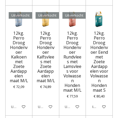
Uitverkocht
Uitverkocht
Uitverkocht
12kg.
12kg.
12kg.
12kg.
Perro
Perro
Perro
Perro
Droog
Droog
Droog
Droog
Hondenv
Hondenv
Hondenv
Hondenv
oer
oer
oer
oer Eend
Kalkoen
Kalfsvlee
Rundvlee
met
met
s met
s met
Zoete
Zoete
Zoete
Lamsvlee
Aardapp
Aardapp
Aardapp
s voor
elen voor
elen
elen
Volwasse
Volwasse
maat M/L
maat M/L
n
n
Honden
Honden
€ 72,09
€ 74,89
maat M/L
maat S
€ 77,59
€ 80,40
Uitverkocht
Uitverkocht
Uitverkocht
In winkelwagen