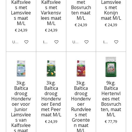
Kalfsvlee
Kalfsvlee
met
Lamsvlee
s met
s met
Bosvruch
s met
Lamsvlee
Varkensv
ten maat
Konijn
s maat
lees maat
M/L
maat M/L
M/L
M/L
€ 24,39
€ 24,39
€ 24,39
€ 24,39
Uitverkocht
In winkelwagen
Uitverkocht
In winkelwagen
3kg.
3kg.
3kg.
9kg.
Baltica
Baltica
Baltica
Baltica
droog
droog
droog
Hertenvl
Hondenv
Hondenv
Hondenv
ees met
oer voor
oer Eend
oer
Bosvruch
Junior
met Peer
Rundvlee
ten, maat
Lamsvlee
maat M/L
s met
M/L
s van
Groente
€ 24,39
€ 77,79
Kalfsvlee
n maat
s maat
M/L