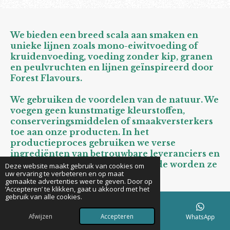
We bieden een breed scala aan smaken en
unieke lijnen zoals mono-eiwitvoeding of
kruidenvoeding, voeding zonder kip, granen
en peulvruchten en lijnen geïnspireerd door
Forest Flavours.
We gebruiken de voordelen van de natuur. We
voegen geen kunstmatige kleurstoffen,
conserveringsmiddelen of smaakversterkers
toe aan onze producten. In het
productieproces gebruiken we verse
ingrediënten van betrouwbare leveranciers en
dankzij de JUST in TIME-methode worden ze
Deze website maakt gebruik van cookies om
uw ervaring te verbeteren en op maat
gebruikt zodra ze geleverd zijn!
gemaakte advertenties weer te geven. Door op
‘Accepteren’ te klikken, gaat u akkoord met het
gebruik van alle cookies.
Onze recepten zijn niet alleen uitzonderlijk
gezond, lekker en smaakvol, maar ook
Afwijzen
Accepteren
E-mailadres
Telefoonnummer
Kaart
WhatsApp
ontwikkeld in samenwerking met een team
van experts. We werken voortdurend aan de