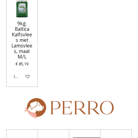
9kg.
Baltica
Kalfsvlee
s met
Lamsvlee
s, maat
M/L
€ 85,19
In winkelwagen