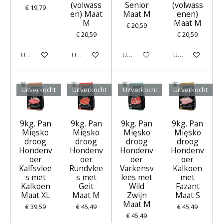
(volwass
Senior
(volwass
€ 19,79
en) Maat
Maat M
enen)
M
Maat M
€ 20,59
€ 20,59
€ 20,59
Uitverkocht
Uitverkocht
Uitverkocht
Uitverkocht
Uitverkocht
Uitverkocht
Uitverkocht
Uitverkocht
9kg. Pan
9kg. Pan
9kg. Pan
9kg. Pan
Mięsko
Mięsko
Mięsko
Mięsko
droog
droog
droog
droog
Hondenv
Hondenv
Hondenv
Hondenv
oer
oer
oer
oer
Kalfsvlee
Rundvlee
Varkensv
Kalkoen
s met
s met
lees met
met
Kalkoen
Geit
Wild
Fazant
Maat XL
Maat M
Zwijn
Maat S
Maat M
€ 39,59
€ 45,49
€ 45,49
€ 45,49