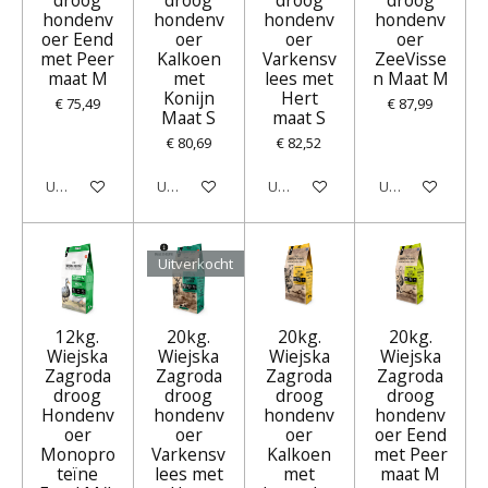
hondenv
hondenv
hondenv
hondenv
oer Eend
oer
oer
oer
met Peer
Kalkoen
Varkensv
ZeeVisse
maat M
met
lees met
n Maat M
Konijn
Hert
€ 75,49
€ 87,99
Maat S
maat S
€ 80,69
€ 82,52
Uitverkocht
Uitverkocht
Uitverkocht
Uitverkocht
Uitverkocht
12kg.
20kg.
20kg.
20kg.
Wiejska
Wiejska
Wiejska
Wiejska
Zagroda
Zagroda
Zagroda
Zagroda
droog
droog
droog
droog
Hondenv
hondenv
hondenv
hondenv
oer
oer
oer
oer Eend
Monopro
Varkensv
Kalkoen
met Peer
teïne
lees met
met
maat M