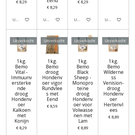
Eend
€ 8,29
€ 8,29
€ 8,29
Uitverkocht
Uitverkocht
Uitverkocht
Uitverkocht
Uitverkocht
Uitverkocht
Uitverkocht
Uitverkocht
1kg.
1kg.
1kg.
1kg.
Bemo
Bemo
Bemo
Bemo
Vital -
droog
Black
Wilderne
Immuunv
Hondenv
Sheep -
ss
ersterke
oer vigor
Monopro
Venision-
nde
Rundvlee
teïne
droog
droog
s met
droog
Hondenv
Hondenv
Eend
Hondenv
oer
oer
oer voor
Hertenvl
€ 8,59
Kalkoen
Volwasse
ees
met
nen met
€ 8,89
Konijn
Lam
€ 8,29
€ 8,89