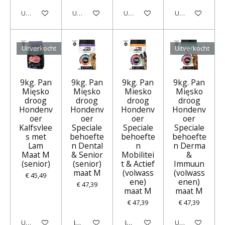
Uitverkocht
Uitverkocht
Uitverkocht
Uitverkocht
Uitverkocht
Uitverkocht
9kg. Pan
9kg. Pan
9kg. Pan
9kg. Pan
Mięsko
Mięsko
Miesko
Mięsko
droog
droog
droog
droog
Hondenv
Hondenv
Hondenv
Hondenv
oer
oer
oer
oer
Kalfsvlee
Speciale
Speciale
Speciale
s met
behoefte
behoefte
behoefte
Lam
n Dental
n
n Derma
Maat M
& Senior
Mobilitei
&
(senior)
(senior)
t & Actief
Immuun
maat M
(volwass
(volwass
€ 45,49
ene)
enen)
€ 47,39
maat M
maat M
€ 47,39
€ 47,39
Uitverkocht
In winkelwagen
In winkelwagen
Uitverkocht