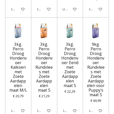
In winkelwagen
In winkelwagen
Uitverkocht
In winkelwagen
3kg.
3kg.
3kg.
9kg.
Perro
Perro
Perro
Perro
Droog
Droog
Droog
Droog
Hondenv
Hondenv
Hondenv
Hondenv
oer
oer
oer Eend
oer
Kalkoen
Rundvlee
met
Rundvlee
met
s met
Zoete
s met
Zoete
Zoete
Aardapp
Zoete
Aardapp
Aardapp
elen
Aardapp
elen
elen
maat S
elen voor
maat M/L
maat S
Puppy's
€ 22,29
maat S
€ 20,79
€ 21,29
€ 60,99
In winkelwagen
In winkelwagen
In winkelwagen
In winkelwagen