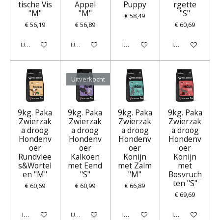
tische Vis
Appel
Puppy
rgette
"M"
"M"
"S"
€ 58,49
€ 56,19
€ 56,89
€ 60,69
Uitverkocht
Uitverkocht
In winkelwagen
In winkelwagen
Uitverkocht
9kg. Paka
9kg. Paka
9kg. Paka
9kg. Paka
Zwierzak
Zwierzak
Zwierzak
Zwierzak
a droog
a droog
a droog
a droog
Hondenv
Hondenv
Hondenv
Hondenv
oer
oer
oer
oer
Rundvlee
Kalkoen
Konijn
Konijn
s&Wortel
met Eend
met Zalm
met
en "M"
"S"
"M"
Bosvruch
ten "S"
€ 60,69
€ 60,99
€ 66,89
€ 69,69
In winkelwagen
Uitverkocht
In winkelwagen
In winkelwagen