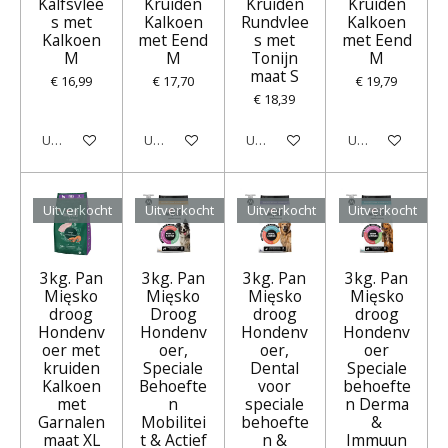
Kalfsvlee
Kruiden
Kruiden
Kruiden
s met
Kalkoen
Rundvlee
Kalkoen
Kalkoen
met Eend
s met
met Eend
M
M
Tonijn
M
maat S
€ 16,99
€ 17,70
€ 19,79
€ 18,39
Uitverkocht
Uitverkocht
Uitverkocht
Uitverkocht
Uitverkocht
Uitverkocht
Uitverkocht
Uitverkocht
3kg. Pan
3kg. Pan
3kg. Pan
3kg. Pan
Mięsko
Mięsko
Mięsko
Mięsko
droog
Droog
droog
droog
Hondenv
Hondenv
Hondenv
Hondenv
oer met
oer,
oer,
oer
kruiden
Speciale
Dental
Speciale
Kalkoen
Behoefte
voor
behoefte
met
n
speciale
n Derma
Garnalen
Mobilitei
behoefte
&
maat XL
t & Actief
n &
Immuun