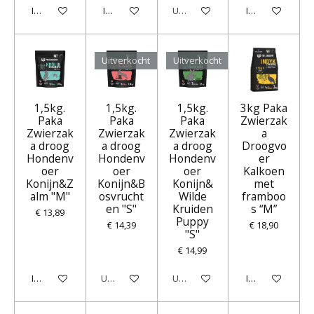
In winkelwagen
In winkelwagen
Uitverkocht
In winkelwagen
Uitverkocht
Uitverkocht
1,5kg.
1,5kg.
1,5kg.
3kg Paka
Paka
Paka
Paka
Zwierzak
Zwierzak
Zwierzak
Zwierzak
a
a droog
a droog
a droog
Droogvo
Hondenv
Hondenv
Hondenv
er
oer
oer
oer
Kalkoen
Konijn&Z
Konijn&B
Konijn&
met
alm "M"
osvrucht
Wilde
framboo
en "S"
Kruiden
s “M”
€ 13,89
Puppy
€ 14,39
€ 18,90
"S"
€ 14,99
In winkelwagen
Uitverkocht
Uitverkocht
In winkelwagen