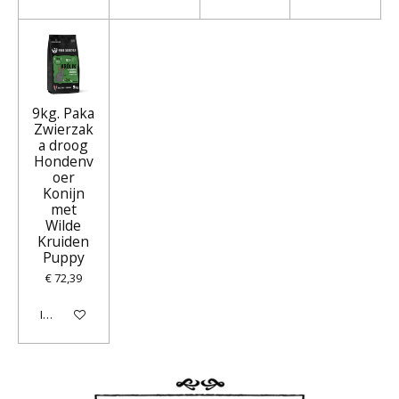
9kg. Paka
Zwierzak
a droog
Hondenv
oer
Konijn
met
Wilde
Kruiden
Puppy
€ 72,39
In winkelwagen