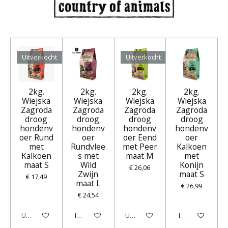
Uitverkocht
Uitverkocht
2kg.
2kg.
2kg.
2kg.
Wiejska
Wiejska
Wiejska
Wiejska
Zagroda
Zagroda
Zagroda
Zagroda
droog
droog
droog
droog
hondenv
hondenv
hondenv
hondenv
oer Rund
oer
oer Eend
oer
met
Rundvlee
met Peer
Kalkoen
Kalkoen
s met
maat M
met
maat S
Wild
Konijn
€ 26,06
Zwijn
maat S
€ 17,49
maat L
€ 26,99
€ 24,54
Uitverkocht
In winkelwagen
Uitverkocht
In winkelwagen