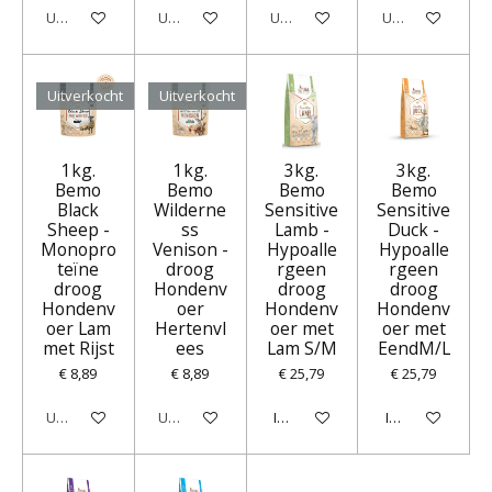
Uitverkocht
Uitverkocht
Uitverkocht
Uitverkocht
Uitverkocht
Uitverkocht
1kg.
1kg.
3kg.
3kg.
Bemo
Bemo
Bemo
Bemo
Black
Wilderne
Sensitive
Sensitive
Sheep -
ss
Lamb -
Duck -
Monopro
Venison -
Hypoalle
Hypoalle
teïne
droog
rgeen
rgeen
droog
Hondenv
droog
droog
Hondenv
oer
Hondenv
Hondenv
oer Lam
Hertenvl
oer met
oer met
met Rijst
ees
Lam S/M
EendM/L
€ 8,89
€ 8,89
€ 25,79
€ 25,79
Uitverkocht
Uitverkocht
In winkelwagen
In winkelwagen