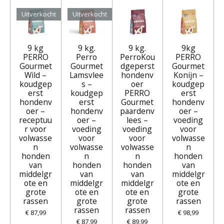
Uitverkocht
Uitverkocht
9 kg
9 kg.
9 kg.
9kg
PERRO
Perro
PerroKou
PERRO
Gourmet
Gourmet
dgeperst
Gourmet
Wild –
Lamsvlee
hondenv
Konijn –
koudgep
s –
oer
koudgep
erst
koudgep
PERRO
erst
hondenv
erst
Gourmet
hondenv
oer –
hondenv
paardenv
oer –
receptuu
oer –
lees –
voeding
r voor
voeding
voeding
voor
volwasse
voor
voor
volwasse
n
volwasse
volwasse
n
honden
n
n
honden
van
honden
honden
van
middelgr
van
van
middelgr
ote en
middelgr
middelgr
ote en
grote
ote en
ote en
grote
rassen
grote
grote
rassen
rassen
rassen
€ 87,99
€ 98,99
€ 87,99
€ 89,99