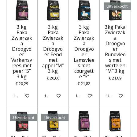
Uitverkocht
3 kg
3 kg
3 kg
3kg Paka
Paka
Paka
Paka
Zwierzak
Zwierzak
Zwierzak
Zwierzak
a
a
a
a
Droogvo
Droogvo
Droogvo
Droogvo
er
er
er Eend
er
Rundvlee
Varkensv
met
Lamsvlee
s met
lees met
appel “M”
s met
wortelen
peer “S”
3 kg
courgett
“M” 3 kg
3 kg
e “S”
€ 20,60
€ 21,89
€ 20,29
€ 21,82
In winkelwagen
In winkelwagen
In winkelwagen
Uitverkocht
Uitverkocht
Uitverkocht