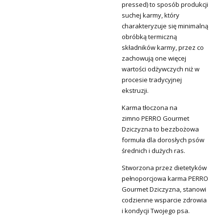
pressed) to sposób produkcji
suchej karmy, który
charakteryzuje się minimalną
obróbką termiczną
składników karmy, przez co
zachowują one więcej
wartości odżywczych niż w
procesie tradycyjnej
ekstruzji.
Karma tłoczona na
zimno
PERRO Gourmet
Dziczyzna
to bezzbożowa
formuła dla dorosłych psów
średnich i dużych ras.
Stworzona przez dietetyków
pełnoporcjowa karma
PERRO
Gourmet Dziczyzna
, stanowi
codzienne wsparcie zdrowia
i kondycji Twojego psa.