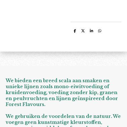
D
D
S
D
e
e
h
e
l
e
a
l
e
l
r
e
n
e
n
We bieden een breed scala aan smaken en
unieke lijnen zoals mono-eiwitvoeding of
kruidenvoeding, voeding zonder kip, granen
en peulvruchten en lijnen geïnspireerd door
Forest Flavours.
We gebruiken de voordelen van de natuur. We
voegen geen kunstmatige kleurstoffen,