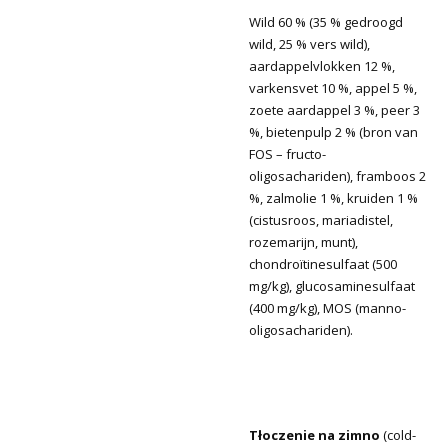
Wild 60 % (35 % gedroogd
wild, 25 % vers wild),
aardappelvlokken 12 %,
varkensvet 10 %, appel 5 %,
zoete aardappel 3 %, peer 3
%, bietenpulp 2 % (bron van
FOS – fructo-
oligosachariden), framboos 2
%, zalmolie 1 %, kruiden 1 %
(cistusroos, mariadistel,
rozemarijn, munt),
chondroïtinesulfaat (500
mg/kg), glucosaminesulfaat
(400 mg/kg), MOS (manno-
oligosachariden).
Tłoczenie na zimno
(cold-