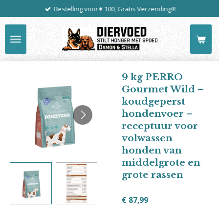
Bestelling voor € 100, Gratis Verzending!!!
Ga
direct
naar
de
hoofdinhoud
9 kg PERRO
Gourmet Wild –
koudgeperst
hondenvoer –
receptuur voor
volwassen
honden van
middelgrote en
grote rassen
€ 87,99