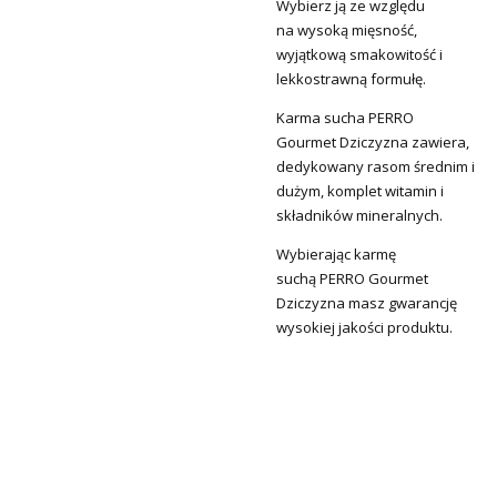
Wybierz ją ze względu
na
wysoką mięsność,
wyjątkową smakowitość i
lekkostrawną formułę.
Karma sucha
PERRO
Gourmet Dziczyzna
zawiera,
dedykowany rasom średnim i
dużym, komplet witamin i
składników mineralnych.
Wybierając karmę
suchą
PERRO Gourmet
Dziczyzna
masz gwarancję
wysokiej jakości produktu.