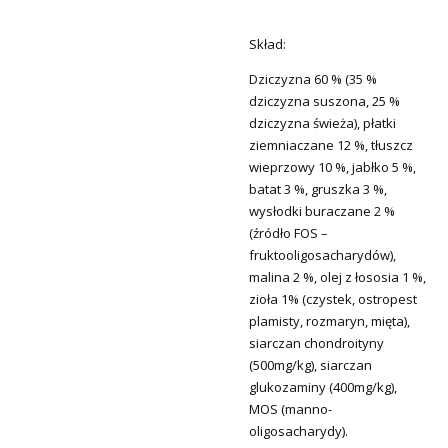
Skład:
Dziczyzna 60 % (35 %
dziczyzna suszona, 25 %
dziczyzna świeża), płatki
ziemniaczane 12 %, tłuszcz
wieprzowy 10 %, jabłko 5 %,
batat 3 %, gruszka 3 %,
wysłodki buraczane 2 %
(źródło FOS –
fruktooligosacharydów),
malina 2 %, olej z łososia 1 %,
zioła 1% (czystek, ostropest
plamisty, rozmaryn, mięta),
siarczan chondroityny
(500mg/kg), siarczan
glukozaminy (400mg/kg),
MOS (manno-
oligosacharydy).