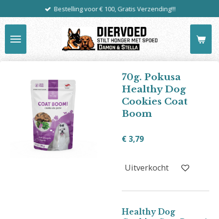
Bestelling voor € 100, Gratis Verzending!!!
Ga
direct
naar
de
hoofdinhoud
70g. Pokusa
Healthy Dog
Cookies Coat
Boom
€ 3,79
Uitverkocht
Healthy Dog