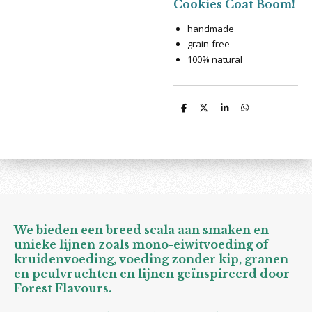
Cookies Coat Boom!
handmade
grain-free
100% natural
D
D
S
D
e
e
h
e
l
e
a
l
e
l
r
e
n
e
n
We bieden een breed scala aan smaken en
unieke lijnen zoals mono-eiwitvoeding of
kruidenvoeding, voeding zonder kip, granen
en peulvruchten en lijnen geïnspireerd door
Forest Flavours.