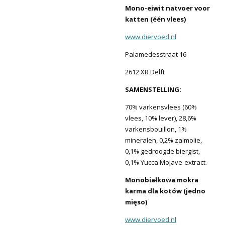
Mono-eiwit natvoer voor
katten (één vlees)
www.diervoed.nl
Palamedesstraat 16
2612 XR Delft
SAMENSTELLING:
70% varkensvlees (60%
vlees, 10% lever), 28,6%
varkensbouillon, 1%
mineralen, 0,2% zalmolie,
0,1% gedroogde biergist,
0,1% Yucca Mojave-extract.
Monobiałkowa mokra
karma dla kotów (jedno
mięso)
www.diervoed.nl