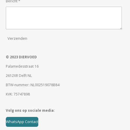
Bericht *
Verzenden
© 2023 DIERVOED
Palamedesstraat 16
2612XR Delft NL
BTW-nummer
:
NL002519078B84
KVK: 75747898
Volg ons op sociale media:
WhatsApp Contact