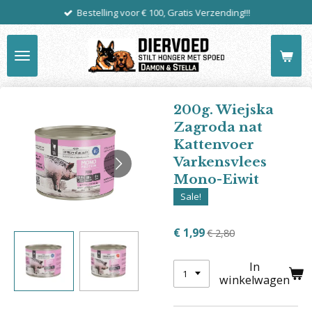
Bestelling voor € 100, Gratis Verzending!!!
Ga
direct
naar
de
hoofdinhoud
200g. Wiejska
Zagroda nat
Kattenvoer
Varkensvlees
Mono-Eiwit
Sale!
€ 1,99
€ 2,80
In
winkelwagen