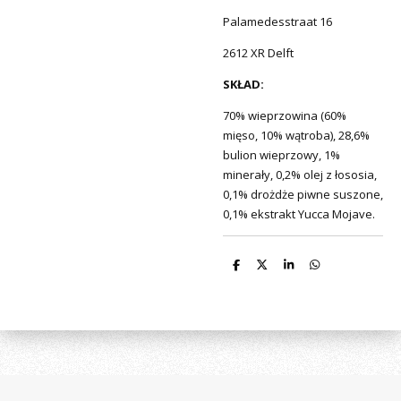
Palamedesstraat 16
2612 XR Delft
SKŁAD:
70% wieprzowina (60%
mięso, 10% wątroba), 28,6%
bulion wieprzowy, 1%
minerały, 0,2% olej z łososia,
0,1% drożdże piwne suszone,
0,1% ekstrakt Yucca Mojave.
D
D
S
D
e
e
h
e
l
e
a
l
e
l
r
e
n
e
n