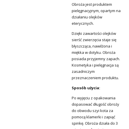
Obroża jest produktem
pielęgnacyjnym, opartym na
działaniu olejków
eterycznych.
Dzięki zawartości olejków
sierść zwierzęcia staje się
błyszcząca, nawilżona i
miękka w dotyku. Obroża
posiada przyjemny zapach.
Kosmetyka i pielęgnacja są
zasadniczym
przeznaczeniem produktu.
Sposób użycia:
Po wyjęciu z opakowania
dopasować długość obroży
do obwodu szyi kota za
pomocą klamerki i zapiąć
spinkę. Obroża działa do 3