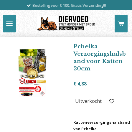
Bestelling voor € 100, Gratis Verzending!!!
Ga
direct
naar
de
hoofdinhoud
Pchełka
Verzorgingshalsb
and voor Katten
30cm
€ 4,88
Uitverkocht
Kattenverzorgingshalsband
van Pchełka.