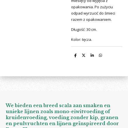
miesięcy od wyjęcia z
opakowania. Po zużyciu
odpad wyrzucić do śmieci
razem z opakowaniem.
Długość: 30 cm.
Kolor: tęcza.
D
D
S
D
e
e
h
e
l
e
a
l
e
l
r
e
n
e
n
We bieden een breed scala aan smaken en
unieke lijnen zoals mono-eiwitvoeding of
kruidenvoeding, voeding zonder kip, granen
en peulvruchten en lijnen geïnspireerd door