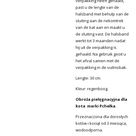
verpakking heeft gehaald,
past u de lengte van de
halsband met behulp van de
sluiting aan de nekomtrek
van de kat aan en maakt u
de sluiting vast. De halsband
werkt tot 3 maanden nadat
hij uit de verpakking is
gehaald. Na gebruik gooit u
het afval samen met de
verpakking in de vuilnisbak.
Lengte: 30 cm.
Kleur: regenboog.
Obroża pielęgnacyjna dla
kota marki Pchełka.
Przeznaczona dla dorosłych
kotów i kociąt od 3 miesiąca,
wodoodporna.