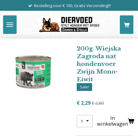
Bestelling voor € 100, Gratis Verzending!!!
Ga
direct
naar
de
hoofdinhoud
200g. Wiejska
Zagroda nat
hondenvoer
Zwijn Mono-
Eiwit
Sale!
€ 2,29
€ 2,80
In
winkelwagen