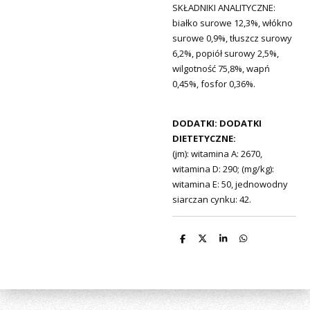
SKŁADNIKI ANALITYCZNE:
białko surowe 12,3%, włókno
surowe 0,9%, tłuszcz surowy
6,2%, popiół surowy 2,5%,
wilgotność 75,8%, wapń
0,45%, fosfor 0,36%.
DODATKI: DODATKI
DIETETYCZNE:
(jm): witamina A: 2670,
witamina D: 290; (mg/kg):
witamina E: 50, jednowodny
siarczan cynku: 42.
D
D
S
D
e
e
h
e
l
e
a
l
e
l
r
e
n
e
n