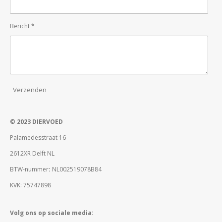
Bericht *
Verzenden
© 2023 DIERVOED
Palamedesstraat 16
2612XR Delft NL
BTW-nummer
:
NL002519078B84
KVK: 75747898
Volg ons op sociale media: