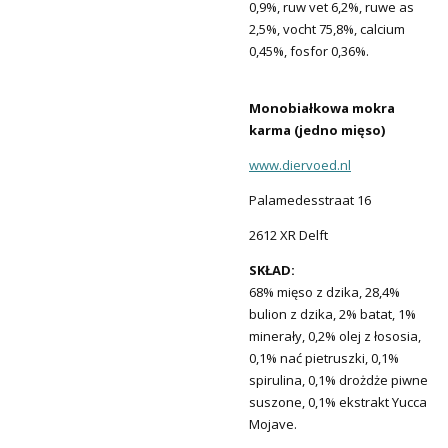
0,9%, ruw vet 6,2%, ruwe as
2,5%, vocht 75,8%, calcium
0,45%, fosfor 0,36%.
Monobiałkowa mokra
karma (jedno mięso)
www.diervoed.nl
Palamedesstraat 16
2612 XR Delft
SKŁAD:
68% mięso z dzika, 28,4%
bulion z dzika, 2% batat, 1%
minerały, 0,2% olej z łososia,
0,1% nać pietruszki, 0,1%
spirulina, 0,1% drożdże piwne
suszone, 0,1% ekstrakt Yucca
Mojave.