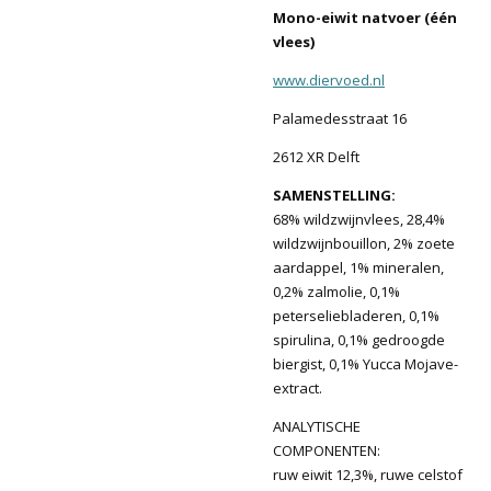
Mono-eiwit natvoer (één
vlees)
www.diervoed.nl
Palamedesstraat 16
2612 XR Delft
SAMENSTELLING:
68% wildzwijnvlees, 28,4%
wildzwijnbouillon, 2% zoete
aardappel, 1% mineralen,
0,2% zalmolie, 0,1%
peterseliebladeren, 0,1%
spirulina, 0,1% gedroogde
biergist, 0,1% Yucca Mojave-
extract.
ANALYTISCHE
COMPONENTEN:
ruw eiwit 12,3%, ruwe celstof