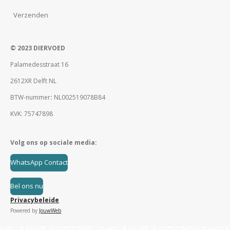
Verzenden
© 2023 DIERVOED
Palamedesstraat 16
2612XR Delft NL
BTW-nummer
:
NL002519078B84
KVK: 75747898
Volg ons op sociale media:
WhatsApp Contact
Bel ons nu
Privacybeleide
Powered by
JouwWeb