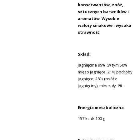
konserwantów, zbóż,
sztucznych barwników i
aromatów
Wysokie
walory smakowe i wysoka
strawność
Skład:
Jagnięcina 99% (w tym 50%
mięso jagnięce, 21% podroby
jagnięce, 28% rosół z
jagnięciny), minerały 1%.
Energia metaboliczna
157 kcal/ 100 g