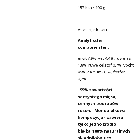
157 kcal/ 100 g
Voedingsfeiten
Analytische
componenten:
eiwit 7,9%, vet 4,4%, ruwe as
1,8%, ruwe celstof 0,7%, vocht
85%, calcium 0,3%, fosfor
0,2%.
99% zawartości
soczystego mięsa,
cennych podrobów i
rosołu
Monobiałkowa
kompozycja - zawiera
tylko jedno źródło
białka
100% naturalnych
składników
Bez