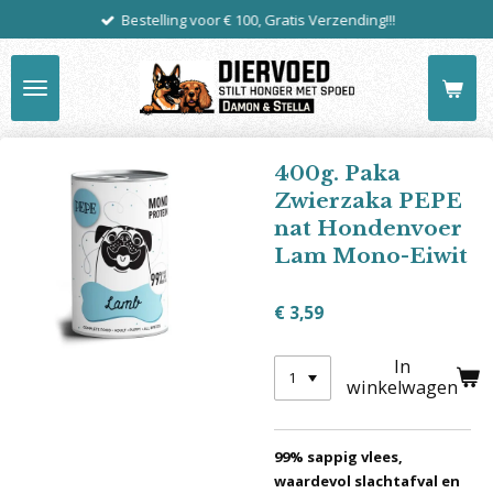
Bestelling voor € 100, Gratis Verzending!!!
Ga
direct
naar
de
hoofdinhoud
400g. Paka
Zwierzaka PEPE
nat Hondenvoer
Lam Mono-Eiwit
€ 3,59
In
winkelwagen
99% sappig vlees,
waardevol slachtafval en