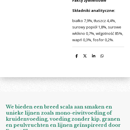
Fakty żywieniowe
Składniki analityczne:
białko 7,9%, tłuszcz 4,4%,
surowy popiół 1,8%, surowe
włókno 0,7%, wilgotność 85%,
wapń 0,3%, fosfor 0,2%.
D
D
S
D
e
e
h
e
l
e
a
l
e
l
r
e
n
e
n
We bieden een breed scala aan smaken en
unieke lijnen zoals mono-eiwitvoeding of
kruidenvoeding, voeding zonder kip, granen
en peulvruchten en lijnen geïnspireerd door