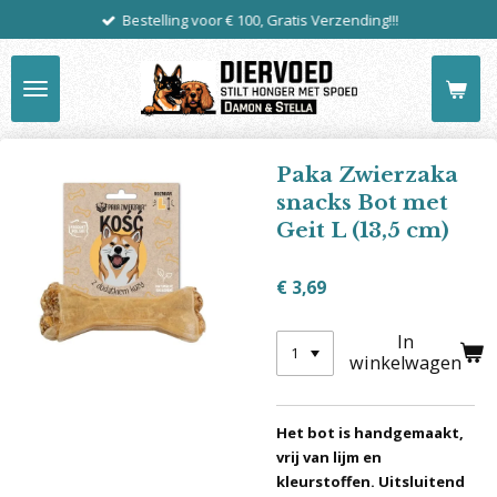
Bestelling voor € 100, Gratis Verzending!!!
Ga
direct
naar
de
hoofdinhoud
Paka Zwierzaka
snacks Bot met
Geit L (13,5 cm)
€ 3,69
In
winkelwagen
Het bot is handgemaakt,
vrij van lijm en
kleurstoffen. Uitsluitend