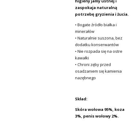
higieny jamy ustnej i
zaspokaja naturalną
potrzebę gryzienia i żucia.
• Bogate źródło białka i
minerałów
• Naturalnie suszona, bez
dodatku konserwantów
• Nie rozpada się na ostre
kawałki
• Chroni zęby przed
osadzaniem się kamienia
nazębnego
Skład:
Skóra wołowa 95%, koza
3%, penis wołowy 2%.