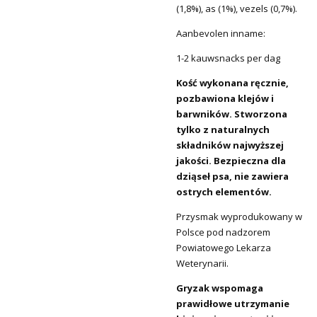
(1,8%), as (1%), vezels (0,7%).
Aanbevolen inname:
1-2 kauwsnacks per dag
Kość wykonana ręcznie,
pozbawiona klejów i
barwników. Stworzona
tylko z naturalnych
składników najwyższej
jakości. Bezpieczna dla
dziąseł psa, nie zawiera
ostrych elementów.
Przysmak wyprodukowany w
Polsce pod nadzorem
Powiatowego Lekarza
Weterynarii.
Gryzak wspomaga
prawidłowe utrzymanie