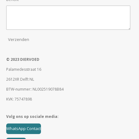
Verzenden
© 2023 DIERVOED
Palamedesstraat 16
2612XR Delft NL
BTW-nummer
:
NL002519078B84
KVK: 75747898
Volg ons op sociale media:
WhatsApp Contact