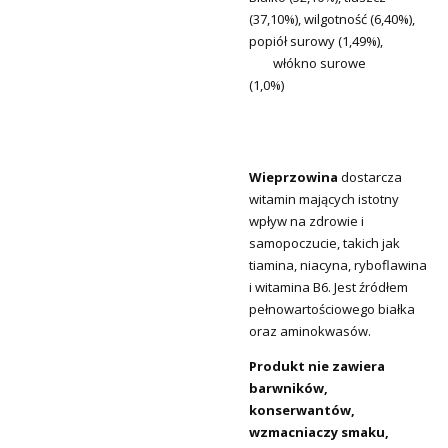
(37,10%), wilgotność (6,40%),
popiół surowy (1,49%),
włókno surowe
(1,0%)
Wieprzowina
dostarcza
witamin mających istotny
wpływ na zdrowie i
samopoczucie, takich jak
tiamina, niacyna, ryboflawina
i witamina B6. Jest źródłem
pełnowartościowego białka
oraz aminokwasów.
Produkt nie zawiera
barwników,
konserwantów,
wzmacniaczy smaku,