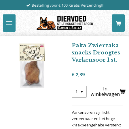
Bestelling voor € 100, Gratis Verzending!!!
Ga
direct
naar
de
hoofdinhoud
Paka Zwierzaka
snacks Droogtes
Varkensoor 1 st.
€ 2,39
In
winkelwagen
Varkensoren zijn licht
verteerbaar en het hoge
kraakbeengehalte versterkt