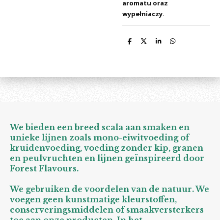
aromatu oraz
wypełniaczy.
D
D
S
D
e
e
h
e
l
e
a
l
e
l
r
e
n
e
n
We bieden een breed scala aan smaken en
unieke lijnen zoals mono-eiwitvoeding of
kruidenvoeding, voeding zonder kip, granen
en peulvruchten en lijnen geïnspireerd door
Forest Flavours.
We gebruiken de voordelen van de natuur. We
voegen geen kunstmatige kleurstoffen,
conserveringsmiddelen of smaakversterkers