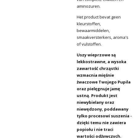
aminozuren.
Het product bevat geen
kleurstoffen,
bewaarmiddelen,
smaakversterkers, aroma's
of vulstoffen.
Uszy wieprzowe są
lekkostrawne, a wysoka
zawartość chrząstki
wzmacnia mięśnie
żwaczowe Twojego Pupila
oraz pielęgnuje jamę
ustną. Produkt jest
niewybielany oraz
niewędzony, poddawany
tylko procesowi suszenia -
dzięki temu nie zawiera
popiołu i nie traci
wartości odżywczych.