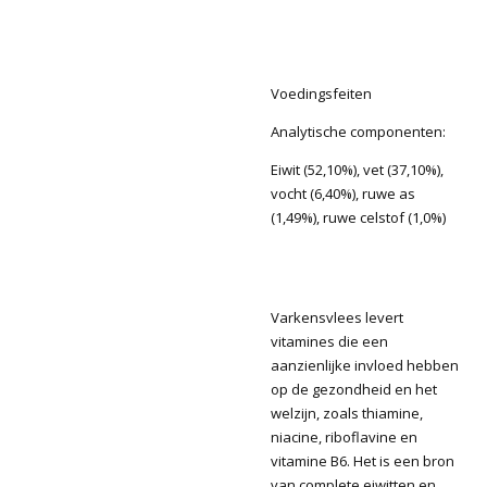
Voedingsfeiten
Analytische componenten:
Eiwit (52,10%), vet (37,10%),
vocht (6,40%), ruwe as
(1,49%), ruwe celstof (1,0%)
Varkensvlees levert
vitamines die een
aanzienlijke invloed hebben
op de gezondheid en het
welzijn, zoals thiamine,
niacine, riboflavine en
vitamine B6. Het is een bron
van complete eiwitten en