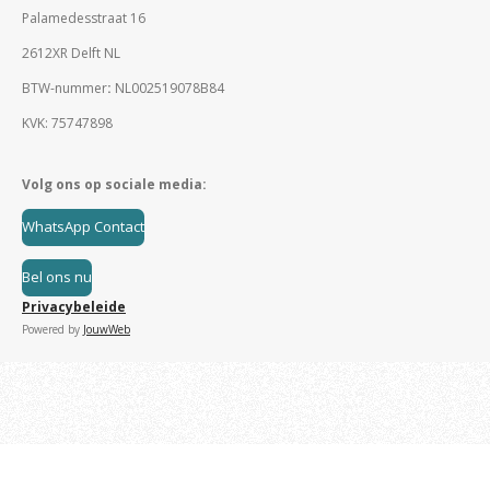
Palamedesstraat 16
2612XR Delft NL
BTW-nummer
:
NL002519078B84
KVK: 75747898
Volg ons op sociale media:
WhatsApp Contact
Bel ons nu
Privacybeleide
Powered by
JouwWeb