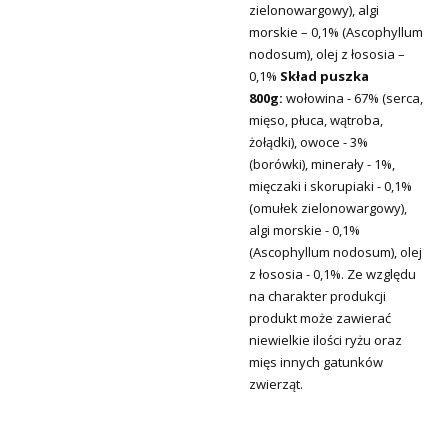
zielonowargowy), algi
morskie – 0,1% (Ascophyllum
nodosum), olej z łososia –
0,1%
Skład puszka
800g:
wołowina - 67% (serca,
mięso, płuca, wątroba,
żołądki), owoce - 3%
(borówki), minerały - 1%,
mięczaki i skorupiaki - 0,1%
(omułek zielonowargowy),
algi morskie - 0,1%
(Ascophyllum nodosum), olej
z łososia - 0,1%. Ze względu
na charakter produkcji
produkt może zawierać
niewielkie ilości ryżu oraz
mięs innych gatunków
zwierząt.