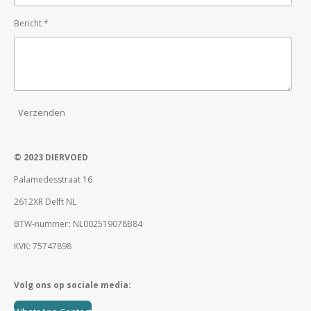
Bericht *
Verzenden
© 2023 DIERVOED
Palamedesstraat 16
2612XR Delft NL
BTW-nummer
:
NL002519078B84
KVK: 75747898
Volg ons op sociale media: