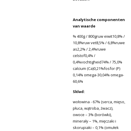
Analytische componenten
van waarde
% 400g / 800gruw eiwit10,8% /
10,8%ruw vet8,5% / 6,8%ruwe
as2,2% / 2,4%ruwe
celstof0,4% /
0,4%vochtigheid74% / 75,0%
calcium (Ca)0,21%fosfor (P)
0,14% omega-30,04% omega-
60,6%
Skład:
wołowina - 67% (serca, mięso,
płuca, wątroba, żwacz),
owoce – 3% (borówki),
minerały – 1%, mięczaki i
skorupiaki – 0,1% (omułek