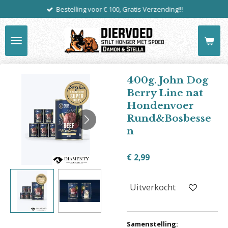
Bestelling voor € 100, Gratis Verzending!!!
Ga
direct
naar
de
hoofdinhoud
400g. John Dog
Berry Line nat
Hondenvoer
Rund&Bosbesse
n
€ 2,99
Uitverkocht
Samenstelling: