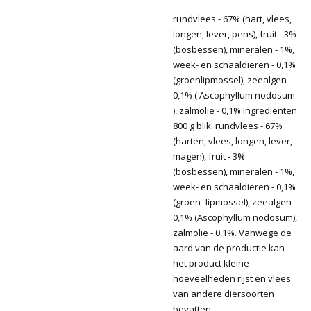
rundvlees - 67% (hart, vlees,
longen, lever, pens), fruit - 3%
(bosbessen), mineralen - 1%,
week- en schaaldieren - 0,1%
(groenlipmossel), zeealgen -
0,1% ( Ascophyllum nodosum
), zalmolie - 0,1% Ingrediënten
800 g blik: rundvlees - 67%
(harten, vlees, longen, lever,
magen), fruit - 3%
(bosbessen), mineralen - 1%,
week- en schaaldieren - 0,1%
(groen -lipmossel), zeealgen -
0,1% (Ascophyllum nodosum),
zalmolie - 0,1%. Vanwege de
aard van de productie kan
het product kleine
hoeveelheden rijst en vlees
van andere diersoorten
bevatten.