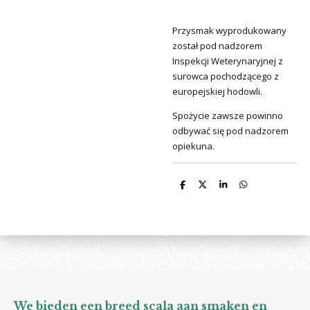
Przysmak wyprodukowany
został pod nadzorem
Inspekcji Weterynaryjnej z
surowca pochodzącego z
europejskiej hodowli.
Spożycie zawsze powinno
odbywać się pod nadzorem
opiekuna.
D
D
S
D
e
e
h
e
l
e
a
l
e
l
r
e
n
e
n
We bieden een breed scala aan smaken en