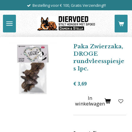
Bestelling voor € 100, Gratis Verzending!!!
Ga
direct
naar
de
hoofdinhoud
Paka Zwierzaka,
DROGE
rundvleesspiesje
s 1pc.
€ 3,69
In
winkelwagen