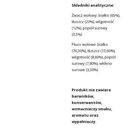
Składniki analityczne:
Żwacz wołowy: białko (65%),
tłuszcz (23%), wilgotność
(12%), popiół surowy
(3,5%)
Płuco wołowe: białko
(76,30%), tłuszcz (13,60%),
wilgotność (8,60%), popiół
surowy (7,80%), włókno
surowe (3,30%)
Produkt nie zawiera
barwników,
konserwantów,
wzmacniaczy smaku,
aromatu oraz
wypełniaczy.