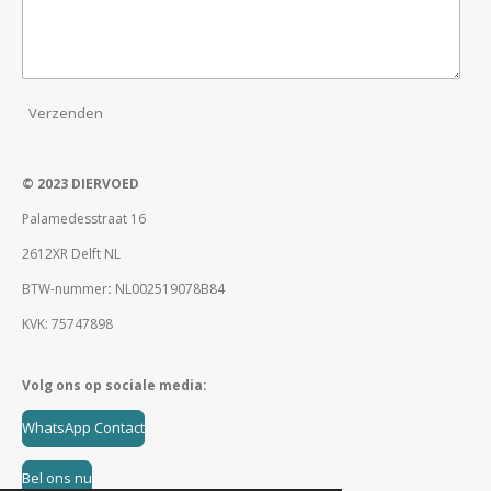
Verzenden
© 2023 DIERVOED
Palamedesstraat 16
2612XR Delft NL
BTW-nummer
:
NL002519078B84
KVK: 75747898
Volg ons op sociale media:
WhatsApp Contact
Bel ons nu