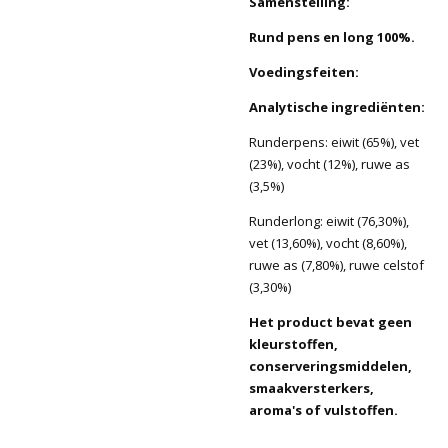
Samenstelling:
Rund pens en long 100%.
Voedingsfeiten:
Analytische ingrediënten:
Runderpens: eiwit (65%), vet
(23%), vocht (12%), ruwe as
(3,5%)
Runderlong: eiwit (76,30%),
vet (13,60%), vocht (8,60%),
ruwe as (7,80%), ruwe celstof
(3,30%)
Het product bevat geen
kleurstoffen,
conserveringsmiddelen,
smaakversterkers,
aroma's of vulstoffen.