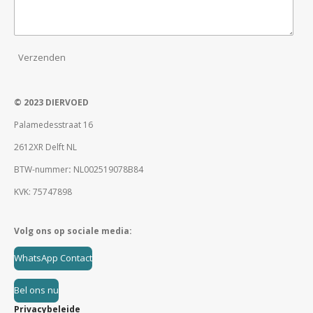
Verzenden
© 2023 DIERVOED
Palamedesstraat 16
2612XR Delft NL
BTW-nummer
:
NL002519078B84
KVK: 75747898
Volg ons op sociale media:
WhatsApp Contact
Bel ons nu
Privacybeleide