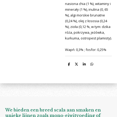
nasiona chia (1 %), witaminy i
minerały (1 %), inulina (0, 65
%), algi morskie brunatne
(0,24 %), olej z łososia (0,24
%), zioła (0,12 %, w tym: dzika
róża, pokrzywa, jeżówka,
kurkuma, ostropest plamisty).
Wapń: 0,3% ; fosfor: 0,25%
D
D
S
D
e
e
h
e
l
e
a
l
e
l
r
e
n
e
n
We bieden een breed scala aan smaken en
unieke lijnen zoals mono-eiwitvoeding of