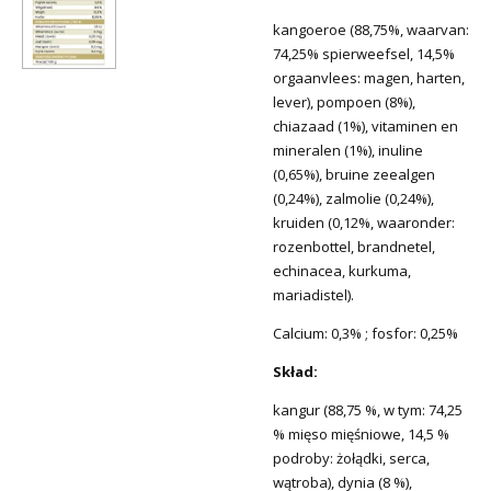
kangoeroe (88,75%, waarvan:
74,25% spierweefsel, 14,5%
orgaanvlees: magen, harten,
lever), pompoen (8%),
chiazaad (1%), vitaminen en
mineralen (1%), inuline
(0,65%), bruine zeealgen
(0,24%), zalmolie (0,24%),
kruiden (0,12%, waaronder:
rozenbottel, brandnetel,
echinacea, kurkuma,
mariadistel).
Calcium: 0,3% ; fosfor: 0,25%
Skład:
kangur (88,75 %, w tym: 74,25
% mięso mięśniowe, 14,5 %
podroby: żołądki, serca,
wątroba), dynia (8 %),