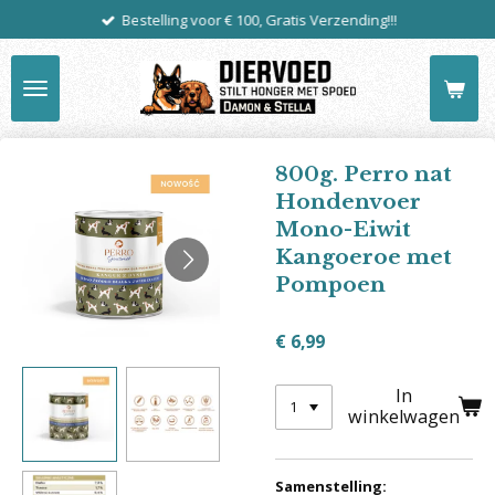
Bestelling voor € 100, Gratis Verzending!!!
Ga
direct
naar
de
hoofdinhoud
800g. Perro nat
Hondenvoer
Mono-Eiwit
Kangoeroe met
Pompoen
€ 6,99
In
winkelwagen
Samenstelling: