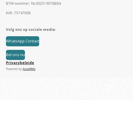
BTW-nummer
:
NL002519078B84
KVK: 75747898
Volg ons op sociale media:
WhatsApp Contact
Bel ons nu
Privacybeleide
Powered by
JouwWeb