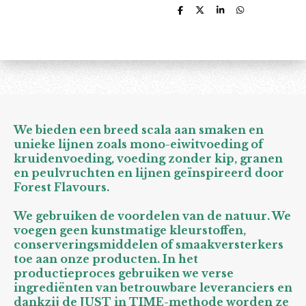
D
D
S
D
e
e
h
e
l
e
a
l
e
l
r
e
n
e
n
We bieden een breed scala aan smaken en
unieke lijnen zoals mono-eiwitvoeding of
kruidenvoeding, voeding zonder kip, granen
en peulvruchten en lijnen geïnspireerd door
Forest Flavours.
We gebruiken de voordelen van de natuur. We
voegen geen kunstmatige kleurstoffen,
conserveringsmiddelen of smaakversterkers
toe aan onze producten. In het
productieproces gebruiken we verse
ingrediënten van betrouwbare leveranciers en
dankzij de JUST in TIME-methode worden ze