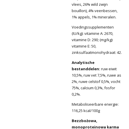
vlees, 26% wild zwijn
bouillon), 4% veenbessen,
1% appels, 1% mineralen.
Voedingssupplementen
(IU/kg): vitamine A: 2670,
vitamine D: 290; (mg/kg):
vitamine E: 50,
zinksulfaatmonohydraat: 42.
Analytische
bestanddelen:
ruw eiwit
10,5%, ruw vet 7,5%, ruwe as
2%, ruwe celstof 0,5%, vocht
75%, calcium 0,3%, fosfor
0,2%.
Metaboliseerbare energie:
116,25 kcal/100g
Bezzbożowa,
monoproteinowa karma