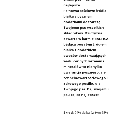
najlepsze.
Pełnowartościowe źródła
białka z pysznymi
dodatkami dostarczą
Twojemu psu wszelkich
składników. Dziczyzna
zawarta w karmie BALTICA
będąca bogatym źródłem
białka z dodatkiem
owoców dostarczających
wielu cennych witamin i
minerałów to nie tylko
gwarancja pysznego, ale
też pełnowartościowego i
zdrowego posiłku dla
Twojego psa. Daj swojemu
psu to, co najlepsze!
Skład:
94% dzika (w tym 68%