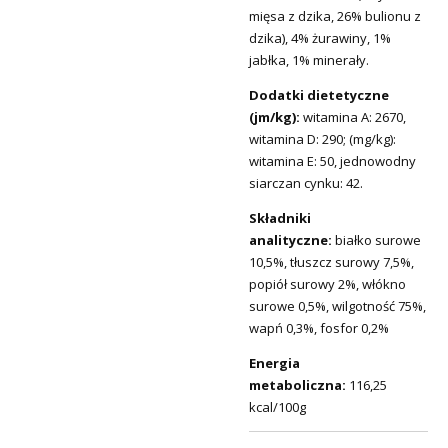
mięsa z dzika, 26% bulionu z
dzika), 4% żurawiny, 1%
jabłka, 1% minerały.
Dodatki dietetyczne
(jm/kg):
witamina A: 2670,
witamina D: 290; (mg/kg):
witamina E: 50, jednowodny
siarczan cynku: 42.
Składniki
analityczne:
białko surowe
10,5%, tłuszcz surowy 7,5%,
popiół surowy 2%, włókno
surowe 0,5%, wilgotność 75%,
wapń 0,3%, fosfor 0,2%
Energia
metaboliczna:
116,25
kcal/100g