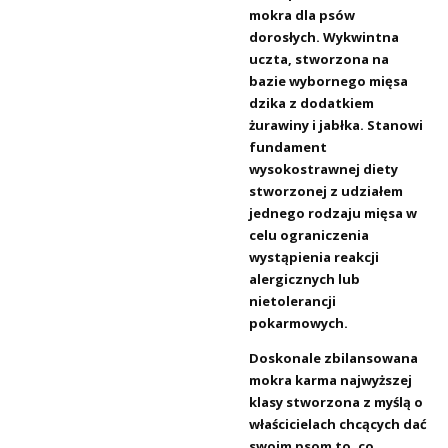
mokra dla psów
dorosłych. Wykwintna
uczta, stworzona na
bazie wybornego mięsa
dzika z dodatkiem
żurawiny i jabłka. Stanowi
fundament
wysokostrawnej diety
stworzonej z udziałem
jednego rodzaju mięsa w
celu ograniczenia
wystąpienia reakcji
alergicznych lub
nietolerancji
pokarmowych.
Doskonale zbilansowana
mokra karma najwyższej
klasy stworzona z myślą o
właścicielach chcących dać
swoim psom to, co