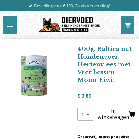
Bestelling voor € 100, Gratis Verzending!!!
Ga
direct
naar
de
hoofdinhoud
400g. Baltica nat
Hondenvoer
Hertenvlees met
Veenbessen
Mono-Eiwit
€ 3,89
In
winkelwagen
Graanvrij, monoproteïne