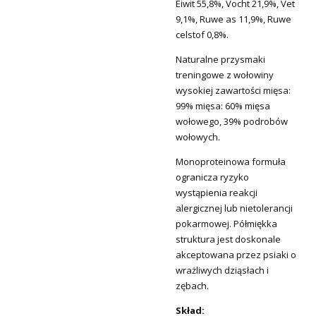
Eiwit 55,8%, Vocht 21,9%, Vet
9,1%, Ruwe as 11,9%, Ruwe
celstof 0,8%.
Naturalne przysmaki
treningowe z wołowiny
wysokiej zawartości mięsa:
99% mięsa: 60% mięsa
wołowego, 39% podrobów
wołowych.
Monoproteinowa formuła
ogranicza ryzyko
wystąpienia reakcji
alergicznej lub nietolerancji
pokarmowej. Półmiękka
struktura jest doskonale
akceptowana przez psiaki o
wrażliwych dziąsłach i
zębach.
Skład: