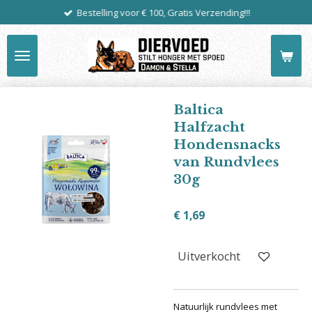
Bestelling voor € 100, Gratis Verzending!!!
Ga
direct
naar
de
hoofdinhoud
Baltica
Halfzacht
Hondensnacks
van Rundvlees
30g
€ 1,69
Uitverkocht
Natuurlijk rundvlees met