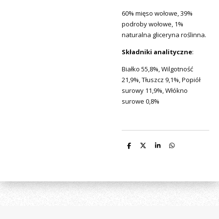
60% mięso wołowe, 39%
podroby wołowe, 1%
naturalna gliceryna roślinna.
Składniki analityczne
:
Białko 55,8%, Wilgotność
21,9%, Tłuszcz 9,1%, Popiół
surowy 11,9%, Włókno
surowe 0,8%
D
D
S
D
e
e
h
e
l
e
a
l
e
l
r
e
n
e
n