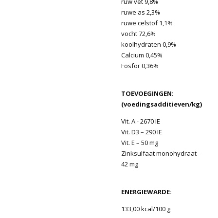
ruw vet 9,8%
ruwe as 2,3%
ruwe celstof 1,1%
vocht 72,6%
koolhydraten 0,9%
Calcium 0,45%
Fosfor 0,36%
TOEVOEGINGEN:
(voedingsadditieven/kg)
Vit. A - 2670 IE
Vit. D3 – 290 IE
Vit. E – 50 mg
Zinksulfaat monohydraat –
42 mg
ENERGIEWARDE:
133,00 kcal/100 g