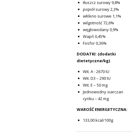
tłuszcz surowy 9,8%
popiół surowy 2,3%
włókno surowe 1,1%
wilgotność 72,6%
węglowodany 0,9%
Wapń 0,45%
Fosfor 0,36%
DODATKI: (dodatki
dietetyczne/kg)
Wit. A - 2670 IU
Wit. D3 – 290 IU
Wit. E – 50 mg
Jednowodny siarczan
cynku – 42 mg
WAROŚĆ ENERGETYCZNA:
133,00 kcal/100g