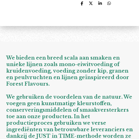
D
D
S
D
e
e
h
e
l
e
a
l
e
l
r
e
n
e
n
We bieden een breed scala aan smaken en
unieke lijnen zoals mono-eiwitvoeding of
kruidenvoeding, voeding zonder kip, granen
en peulvruchten en lijnen geïnspireerd door
Forest Flavours.
We gebruiken de voordelen van de natuur. We
voegen geen kunstmatige kleurstoffen,
conserveringsmiddelen of smaakversterkers
toe aan onze producten. In het
productieproces gebruiken we verse
ingrediënten van betrouwbare leveranciers en
dankzij de JUST in TIME-methode worden ze