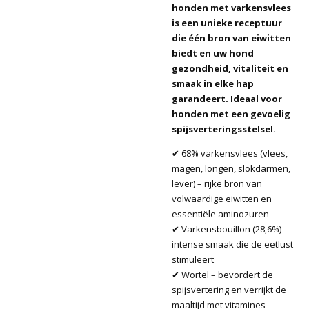
honden met varkensvlees
is een unieke receptuur
die één bron van eiwitten
biedt en uw hond
gezondheid, vitaliteit en
smaak in elke hap
garandeert. Ideaal voor
honden met een gevoelig
spijsverteringsstelsel.
✔ 68% varkensvlees (vlees,
magen, longen, slokdarmen,
lever) – rijke bron van
volwaardige eiwitten en
essentiële aminozuren
✔ Varkensbouillon (28,6%) –
intense smaak die de eetlust
stimuleert
✔ Wortel – bevordert de
spijsvertering en verrijkt de
maaltijd met vitamines