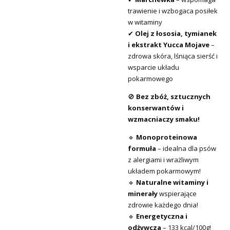
trawienie i wzbogaca posiłek
w witaminy
✔
Olej z łososia, tymianek
i ekstrakt Yucca Mojave
–
zdrowa skóra, lśniąca sierść i
wsparcie układu
pokarmowego
🚫
Bez zbóż, sztucznych
konserwantów i
wzmacniaczy smaku!
🔹
Monoproteinowa
formuła
– idealna dla psów
z alergiami i wrażliwym
układem pokarmowym!
🔹
Naturalne witaminy i
minerały
wspierające
zdrowie każdego dnia!
🔹
Energetyczna i
odżywcza
– 133 kcal/100g!