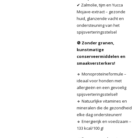
✔ Zalmolie, tijm en Yucca
Mojave-extract – gezonde
huid, glanzende vacht en
ondersteuning van het
spijsverteringsstelsel
🚫 Zonder granen,
kunstmatige
conserveermiddelen en
smaakversterkers!
🔹 Monoproteïneformule –
ideaal voor honden met
allergieën en een gevoelig
spijsverteringsstelsel!
🔹 Natuurlijke vitamines en
mineralen die de gezondheid
elke dag ondersteunen!
🔹 Energierijk en voedzaam –
133 kcal/100 g!