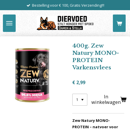
Bestelling voor € 100, Gratis Verzending!!!
Ga
direct
naar
de
hoofdinhoud
400g. Zew
Natury MONO-
PROTEIN
Varkensvlees
€ 2,99
In
winkelwagen
Zew Natury MONO-
PROTEIN – natvoer voor