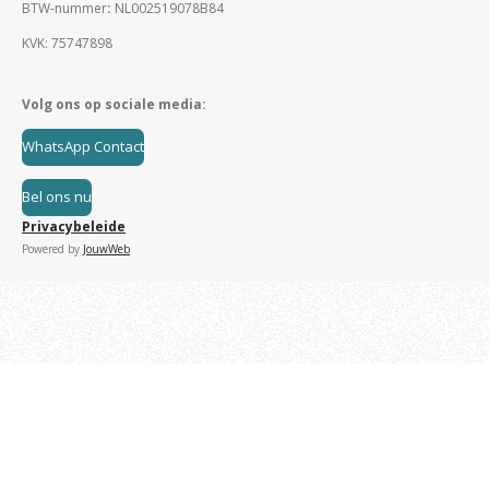
BTW-nummer
:
NL002519078B84
KVK: 75747898
Volg ons op sociale media:
WhatsApp Contact
Bel ons nu
Privacybeleide
Powered by
JouwWeb