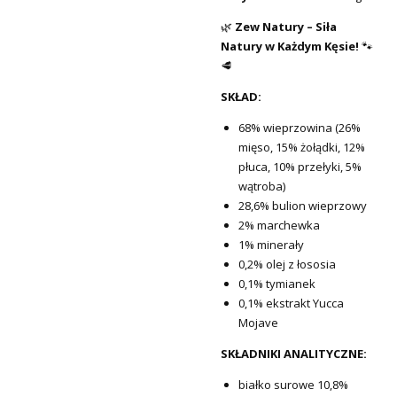
🌿
Zew Natury – Siła
Natury w Każdym Kęsie!
🐾
🥩
SKŁAD:
68% wieprzowina (26%
mięso, 15% żołądki, 12%
płuca, 10% przełyki, 5%
wątroba)
28,6% bulion wieprzowy
2% marchewka
1% minerały
0,2% olej z łososia
0,1% tymianek
0,1% ekstrakt Yucca
Mojave
SKŁADNIKI ANALITYCZNE:
białko surowe 10,8%