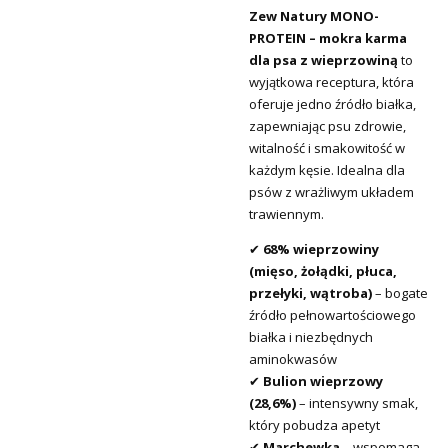
Zew Natury MONO-
PROTEIN – mokra karma
dla psa z wieprzowiną
to
wyjątkowa receptura, która
oferuje jedno źródło białka,
zapewniając psu zdrowie,
witalność i smakowitość w
każdym kęsie. Idealna dla
psów z wrażliwym układem
trawiennym.
✔
68% wieprzowiny
(mięso, żołądki, płuca,
przełyki, wątroba)
– bogate
źródło pełnowartościowego
białka i niezbędnych
aminokwasów
✔
Bulion wieprzowy
(28,6%)
– intensywny smak,
który pobudza apetyt
✔
Marchewka
– wspomaga