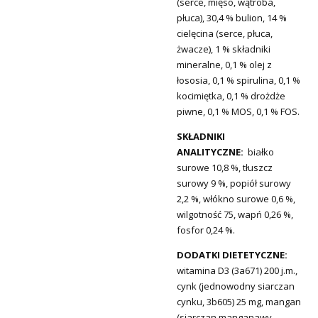
(serce, mięso, wątroba,
płuca), 30,4 % bulion, 14 %
cielęcina (serce, płuca,
żwacze), 1 % składniki
mineralne, 0,1 % olej z
łososia, 0,1 % spirulina, 0,1 %
kocimiętka, 0,1 % drożdże
piwne, 0,1 % MOS, 0,1 % FOS.
SKŁADNIKI
ANALITYCZNE:
białko
surowe 10,8 %, tłuszcz
surowy 9 %, popiół surowy
2,2 %, włókno surowe 0,6 %,
wilgotność 75, wapń 0,26 %,
fosfor 0,24 %.
DODATKI DIETETYCZNE:
witamina D3 (3a671) 200 j.m.,
cynk (jednowodny siarczan
cynku, 3b605) 25 mg, mangan
(siarczan manganawy,