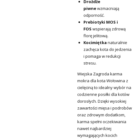
Drożdże
piwne
wzmacniają
odporność.
Prebiotyki MOS i
FOS
wspierają zdrową
florę jelitową.
Kocimiętka
naturalnie
zachęca kota do jedzenia
i pomaga w redukcji
stresu.
Wiejska Zagroda karma
mokra dla kota Wołowina z
cielęciną to idealny wybór na
codzienne posiłki dla kotów
dorosłych. Dzięki wysokiej
zawartości mięsa i podrobów
oraz zdrowym dodatkom,
karma spełni oczekiwania
nawet najbardziej
wymagających kocich