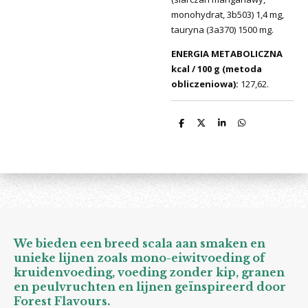
monohydrat, 3b503) 1,4 mg,
tauryna (3a370) 1500 mg.
ENERGIA METABOLICZNA
kcal / 100 g (metoda
obliczeniowa):
127,62.
D
D
S
D
e
e
h
e
l
e
a
l
e
l
r
e
n
e
n
We bieden een breed scala aan smaken en
unieke lijnen zoals mono-eiwitvoeding of
kruidenvoeding, voeding zonder kip, granen
en peulvruchten en lijnen geïnspireerd door
Forest Flavours.