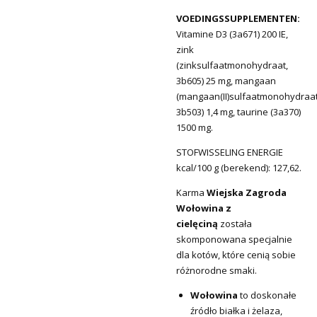
VOEDINGSSUPPLEMENTEN:
Vitamine D3 (3a671) 200 IE,
zink
(zinksulfaatmonohydraat,
3b605) 25 mg, mangaan
(mangaan(II)sulfaatmonohydraat
3b503) 1,4 mg, taurine (3a370)
1500 mg.
STOFWISSELING ENERGIE
kcal/100 g (berekend): 127,62.
Karma
Wiejska Zagroda
Wołowina z
cielęciną
została
skomponowana specjalnie
dla kotów, które cenią sobie
różnorodne smaki.
Wołowina
to doskonałe
źródło białka i żelaza,