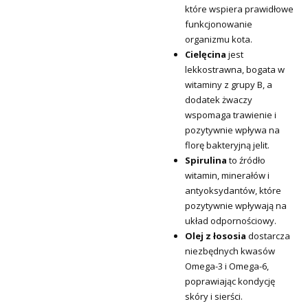
które wspiera prawidłowe
funkcjonowanie
organizmu kota.
Cielęcina
jest
lekkostrawna, bogata w
witaminy z grupy B, a
dodatek żwaczy
wspomaga trawienie i
pozytywnie wpływa na
florę bakteryjną jelit.
Spirulina
to źródło
witamin, minerałów i
antyoksydantów, które
pozytywnie wpływają na
układ odpornościowy.
Olej z łososia
dostarcza
niezbędnych kwasów
Omega-3 i Omega-6,
poprawiając kondycję
skóry i sierści.