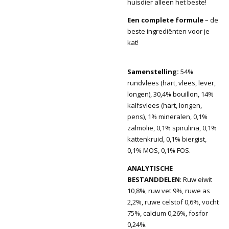
huisdier alleen het beste!
Een complete formule
– de
beste ingrediënten voor je
kat!
Samenstelling:
54%
rundvlees (hart, vlees, lever,
longen), 30,4% bouillon, 14%
kalfsvlees (hart, longen,
pens), 1% mineralen, 0,1%
zalmolie, 0,1% spirulina, 0,1%
kattenkruid, 0,1% biergist,
0,1% MOS, 0,1% FOS.
ANALYTISCHE
BESTANDDELEN
: Ruw eiwit
10,8%, ruw vet 9%, ruwe as
2,2%, ruwe celstof 0,6%, vocht
75%, calcium 0,26%, fosfor
0,24%.