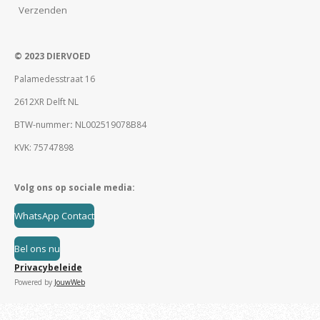
Verzenden
© 2023 DIERVOED
Palamedesstraat 16
2612XR Delft NL
BTW-nummer
:
NL002519078B84
KVK: 75747898
Volg ons op sociale media:
WhatsApp Contact
Bel ons nu
Privacybeleide
Powered by
JouwWeb