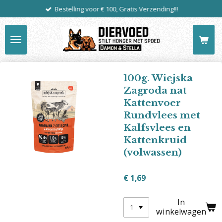
Bestelling voor € 100, Gratis Verzending!!!
Ga
direct
naar
de
hoofdinhoud
100g. Wiejska
Zagroda nat
Kattenvoer
Rundvlees met
Kalfsvlees en
Kattenkruid
(volwassen)
€ 1,69
In
winkelwagen