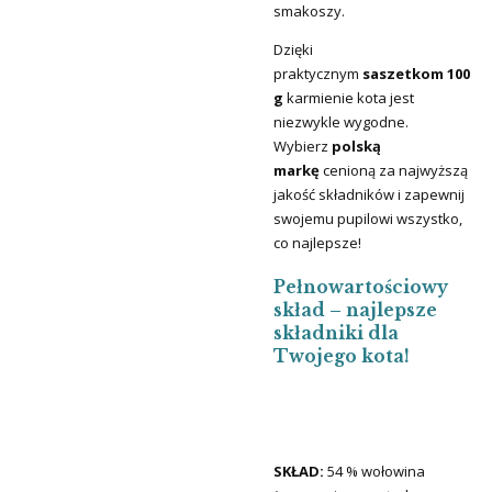
smakoszy.
Dzięki
praktycznym
saszetkom 100
g
karmienie kota jest
niezwykle wygodne.
Wybierz
polską
markę
cenioną za najwyższą
jakość składników i zapewnij
swojemu pupilowi wszystko,
co najlepsze!
Pełnowartościowy
skład – najlepsze
składniki dla
Twojego kota!
SKŁAD:
54 % wołowina