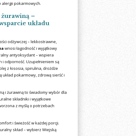
o alergii pokarmowych.
i żurawiną –
 wsparcie układu
tości odżywczej – lekkostrawne,
na
wnosi łagodność i wyjątkowy
uralny antyoksydant – wspiera
 i odporność. Uzupełnieniem są
olej z łososia, spirulina, drożdże
ją układ pokarmowy, zdrową sierść i
iną i żurawiną to świadomy wybór dla
uralne składniki i wyjątkowe
worzona z myślą o potrzebach
fort i świeżość w każdej porcji.
uralny skład – wybierz Wiejską