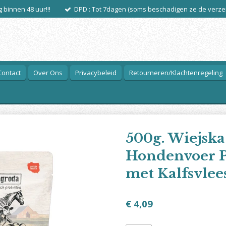
 binnen 48 uur!!!
DPD : Tot 7dagen (soms beschadigen ze de verze
Contact
Over Ons
Privacybeleid
Retourneren/Klachtenregeling
500g. Wiejska
Hondenvoer P
met Kalfsvlee
€ 4,09