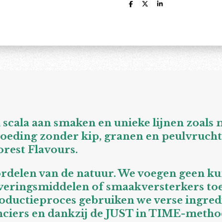
D
D
S
e
e
h
l
e
a
e
l
r
n
e
 scala aan smaken en unieke lijnen zoals
oeding zonder kip, granen en peulvrucht
rest Flavours.
rdelen van de natuur. We voegen geen k
rveringsmiddelen of smaakversterkers to
roductieproces gebruiken we verse ingred
ciers en dankzij de JUST in TIME-meth