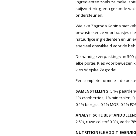
ingrediënten zoals zalmolie, spir
spijsvertering, een gezonde vach
ondersteunen.
Wiejska Zagroda Konina met kalf
bewuste keuze voor baasjes die 
natuurlijke ingrediënten en uni
speciaal ontwikkeld voor de be
De handige verpakking van 500 g 
elke portie. Kies voor bewezen kw
kies Wiejska Zagroda!
Een complete formule – de beste
SAMENSTELLING:
54% paardenvl
1% cranberries, 1% mineralen, 0,1
0,1% biergist, 0,1% MOS, 0,1% FO
ANALYTISCHE BESTANDDELEN:
2,5%, ruwe celstof 0,3%, vocht 78
NUTRITIONELE ADDITIEVEN/KG