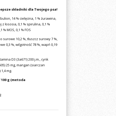
lepsze składniki dla Twojego psa!
bulion, 14 % cielęcina, 1 % żurawina,
 z łososia, 0,1 % spirulina, 0,1 %
0,1 % MOS, 0,1 % FOS
ko surowe 10,2 %, tłuszcz surowy 7 %,
we 0,3 %, wilgotność 78 %, wapń 0,19
amina D3 (3a671) 200 j.m., cynk
05) 25 mg, mangan (siarczan
1,4 mg.
 100 g (metoda
g