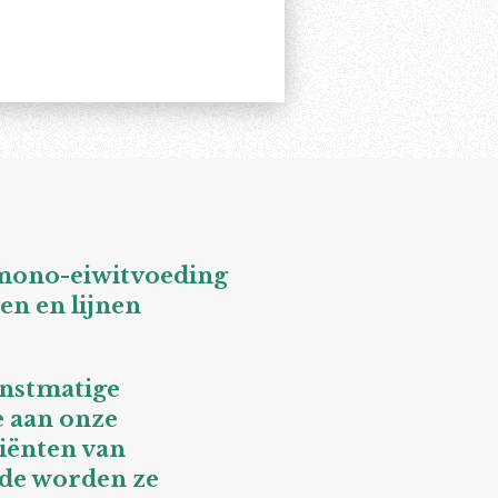
 mono-eiwitvoeding
en en lijnen
unstmatige
e aan onze
iënten van
ode worden ze