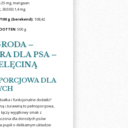
) 25 mg, mangaan
 3b503) 1,4 mg.
100 g (berekend):
108,42
ROOTTEN
: 500 g
GRODA –
A DLA PSA –
IELĘCINĄ
PORCJOWA DLA
YCH
białka i funkcjonalne dodatki?
ną i żurawiną to pełnoporcjowa,
 łączy wyjątkowy smak z
aczona dla dorosłych psów
a pupili o delikatnym układzie