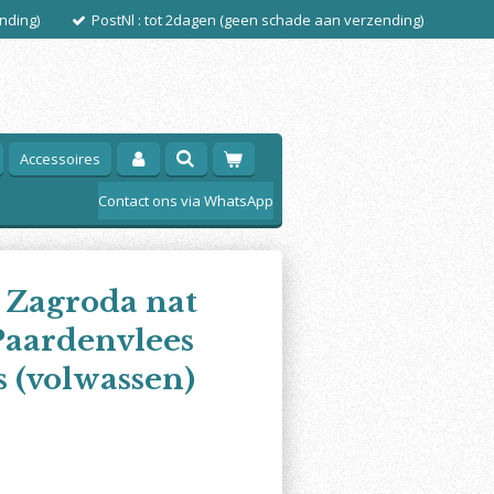
nding)
PostNl : tot 2dagen (geen schade aan verzending)
Accessoires
Contact ons via WhatsApp
 Zagroda nat
aardenvlees
s (volwassen)