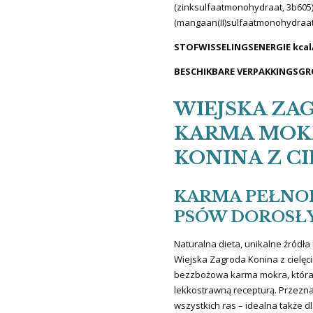
(zinksulfaatmonohydraat, 3b605
(mangaan(II)sulfaatmonohydraat,
STOFWISSELINGSENERGIE kcal/
BESCHIKBARE VERPAKKINGSG
WIEJSKA ZA
KARMA MOKR
KONINA Z C
KARMA PEŁNO
PSÓW DOROSŁ
Naturalna dieta, unikalne źródła 
Wiejska Zagroda Konina z cielęci
bezzbożowa karma mokra, która
lekkostrawną recepturą. Przezn
wszystkich ras – idealna także dl