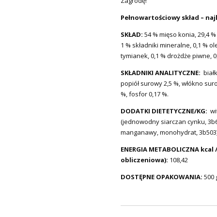
Zagrodę!
Pełnowartościowy skład – naj
SKŁAD:
54 % mięso konia, 29,4 % 
1 % składniki mineralne, 0,1 % olej
tymianek, 0,1 % drożdże piwne, 
SKŁADNIKI ANALITYCZNE:
biał
popiół surowy 2,5 %, włókno suro
%, fosfor 0,17 %.
DODATKI DIETETYCZNE/KG:
wit
(jednowodny siarczan cynku, 3b6
manganawy, monohydrat, 3b503) 
ENERGIA METABOLICZNA kcal /
obliczeniowa):
108,42
DOSTĘPNE OPAKOWANIA:
500 