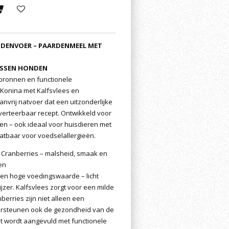
NDENVOER – PAARDENMEEL MET
ASSEN HONDEN
itbronnen en functionele
Konina met Kalfsvlees en
anvrij natvoer dat een uitzonderlijke
verteerbaar recept. Ontwikkeld voor
n – ook ideaal voor huisdieren met
vatbaar voor voedselallergieën.
 Cranberries – malsheid, smaak en
en
een hoge voedingswaarde – licht
 ijzer. Kalfsvlees zorgt voor een milde
erries zijn niet alleen een
dersteunen ook de gezondheid van de
t wordt aangevuld met functionele