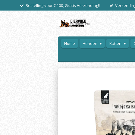
Bestelling voor € 100, Gratis Verzending!!!
Verzending
Ga
direct
naar
de
hoofdinhoud
Home
Honden
Katten