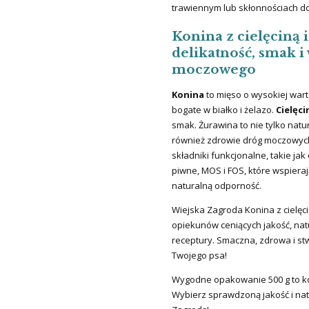
trawiennym lub skłonnościach d
Konina z cielęciną 
delikatność, smak i
moczowego
Konina
to mięso o wysokiej war
bogate w białko i żelazo.
Cielęci
smak. Żurawina to nie tylko nat
również zdrowie dróg moczowych
składniki funkcjonalne, takie jak 
piwne, MOS i FOS, które wspiera
naturalną odporność.
Wiejska Zagroda Konina z cielęc
opiekunów ceniących jakość, nat
receptury. Smaczna, zdrowa i st
Twojego psa!
Wygodne opakowanie 500 g to kom
Wybierz sprawdzoną jakość i nat