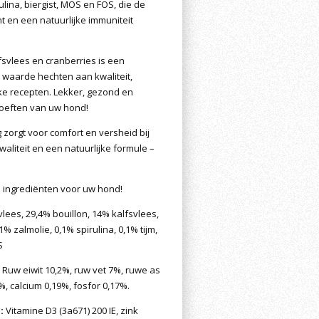
ulina, biergist, MOS en FOS, die de
t en een natuurlijke immuniteit
svlees en cranberries is een
waarde hechten aan kwaliteit,
eke recepten. Lekker, gezond en
hoeften van uw hond!
zorgt voor comfort en versheid bij
aliteit en een natuurlijke formule –
 ingrediënten voor uw hond!
ees, 29,4% bouillon, 14% kalfsvlees,
% zalmolie, 0,1% spirulina, 0,1% tijm,
S
Ruw eiwit 10,2%, ruw vet 7%, ruwe as
%, calcium 0,19%, fosfor 0,17%.
:
Vitamine D3 (3a671) 200 IE, zink