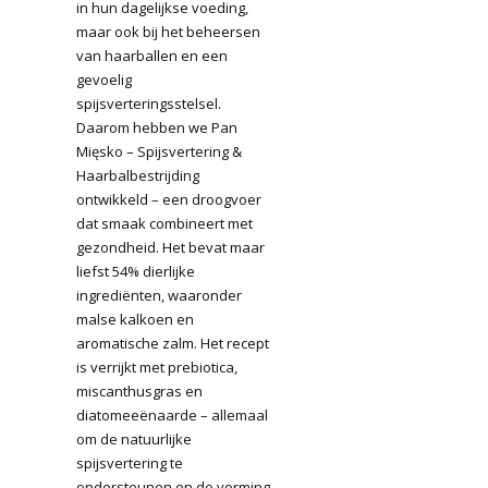
in hun dagelijkse voeding,
maar ook bij het beheersen
van haarballen en een
gevoelig
spijsverteringsstelsel.
Daarom hebben we Pan
Mięsko – Spijsvertering &
Haarbalbestrijding
ontwikkeld – een droogvoer
dat smaak combineert met
gezondheid. Het bevat maar
liefst 54% dierlijke
ingrediënten, waaronder
malse kalkoen en
aromatische zalm. Het recept
is verrijkt met prebiotica,
miscanthusgras en
diatomeeënaarde – allemaal
om de natuurlijke
spijsvertering te
ondersteunen en de vorming