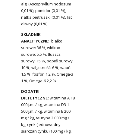
algi (Ascophyllum nodosum
0,01 %), pomidor (0,01 %),
natka pietruszki (0,01 %), liść
oliwny (0,01 %).
SKŁADNIKI
ANALITYCZNE:
białko
surowe: 36 %, włókno
surowe: 5,5 %, tłuszcz
surowy: 15 %, popiół surowy:
10 %, wilgotność: 6 %, wapń:
1,5 %, fosfor: 1,2 %, Omega-3
1 %, Omega-6 2,2 %.
DODATKI
DIETETYCZNE:
witamina A 18
000 j.m. / kg, witamina D3 1
500 j.m. / kg, witamina E 200
mg / kg, tauryna 2 000 mg /
kg, cynk (jednowodny
siarczan cynku) 100 mg / kg,