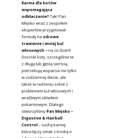
Karma dla kotów
wspomagająca
odkłaczanie?
Tak! Pan
Mięsko wraz z zespołem
ekspertów przygotował
formułę na
zdrowe
trawienie i mniej kul
włosowych –
na co dzień!
Dorosłe koty, szczególnie te
z długą lub gęstą sierścią,
potrzebują wsparcia nie tylko
w codziennej diecie, ale
także w radzeniu sobie z
problemem kul włosowych i
wrażliwym układem
pokarmowym. Dlatego
stworzyliśmy
Pan Mięsko –
Digestive & Hairball
Control
– suchą karmę,
która łączy smak z troską o