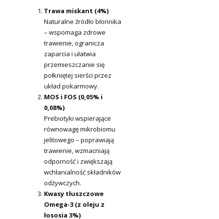
Trawa miskant (4%)
Naturalne źródło błonnika
– wspomaga zdrowe
trawienie, ogranicza
zaparcia i ułatwia
przemieszczanie się
połkniętej sierści przez
układ pokarmowy.
MOS i FOS (0,05% i
0,08%)
Prebiotyki wspierające
równowagę mikrobiomu
jelitowego – poprawiają
trawienie, wzmacniają
odporność i zwiększają
wchłanialność składników
odżywczych.
Kwasy tłuszczowe
Omega-3 (z oleju z
łososia 3%)