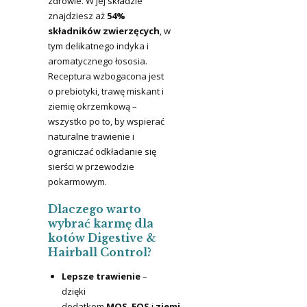
zdrowie. W jej składzie
znajdziesz aż
54%
składników zwierzęcych
, w
tym delikatnego indyka i
aromatycznego łososia.
Receptura wzbogacona jest
o prebiotyki, trawę miskant i
ziemię okrzemkową –
wszystko po to, by wspierać
naturalne trawienie i
ograniczać odkładanie się
sierści w przewodzie
pokarmowym.
Dlaczego warto
wybrać karmę dla
kotów Digestive &
Hairball Control?
Lepsze trawienie
–
dzięki
dodatkom
MOS
,
FOS
i
ziemi