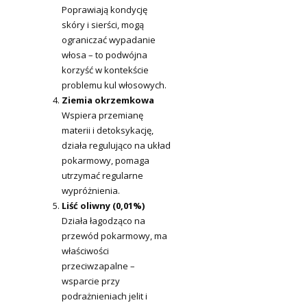
Poprawiają kondycję
skóry i sierści, mogą
ograniczać wypadanie
włosa – to podwójna
korzyść w kontekście
problemu kul włosowych.
Ziemia okrzemkowa
Wspiera przemianę
materii i detoksykację,
działa regulująco na układ
pokarmowy, pomaga
utrzymać regularne
wypróżnienia.
Liść oliwny (0,01%)
Działa łagodząco na
przewód pokarmowy, ma
właściwości
przeciwzapalne –
wsparcie przy
podrażnieniach jelit i