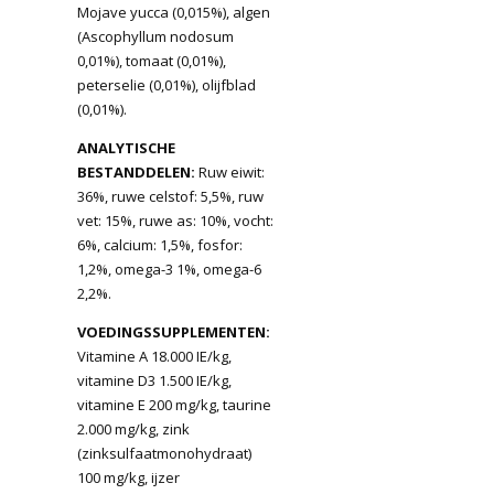
Mojave yucca (0,015%), algen
(Ascophyllum nodosum
0,01%), tomaat (0,01%),
peterselie (0,01%), olijfblad
(0,01%).
ANALYTISCHE
BESTANDDELEN:
Ruw eiwit:
36%, ruwe celstof: 5,5%, ruw
vet: 15%, ruwe as: 10%, vocht:
6%, calcium: 1,5%, fosfor:
1,2%, omega-3 1%, omega-6
2,2%.
VOEDINGSSUPPLEMENTEN:
Vitamine A 18.000 IE/kg,
vitamine D3 1.500 IE/kg,
vitamine E 200 mg/kg, taurine
2.000 mg/kg, zink
(zinksulfaatmonohydraat)
100 mg/kg, ijzer