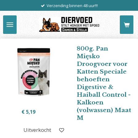
Verzending binnen 48 uur!!!
Ga
direct
naar
de
hoofdinhoud
800g. Pan
Mięsko
Droogvoer voor
Katten Speciale
behoeften
Digestive &
Haiball Control -
Kalkoen
(volwassen) Maat
€ 5,19
M
Uitverkocht