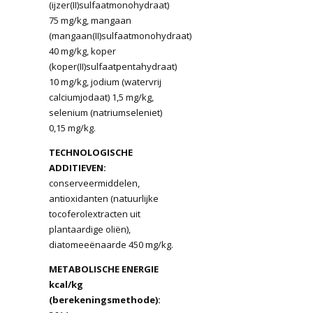
(ijzer(II)sulfaatmonohydraat)
75 mg/kg, mangaan
(mangaan(II)sulfaatmonohydraat)
40 mg/kg, koper
(koper(II)sulfaatpentahydraat)
10 mg/kg, jodium (watervrij
calciumjodaat) 1,5 mg/kg,
selenium (natriumseleniet)
0,15 mg/kg.
TECHNOLOGISCHE
ADDITIEVEN:
conserveermiddelen,
antioxidanten (natuurlijke
tocoferolextracten uit
plantaardige oliën),
diatomeeënaarde 450 mg/kg.
METABOLISCHE ENERGIE
kcal/kg
(berekeningsmethode):