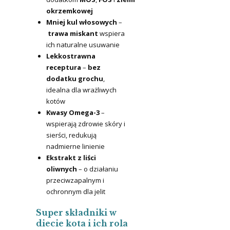
okrzemkowej
Mniej kul włosowych
–
trawa miskant
wspiera
ich naturalne usuwanie
Lekkostrawna
receptura
–
bez
dodatku grochu
,
idealna dla wrażliwych
kotów
Kwasy Omega-3
–
wspierają zdrowie skóry i
sierści, redukują
nadmierne linienie
Ekstrakt z liści
oliwnych
– o działaniu
przeciwzapalnym i
ochronnym dla jelit
Super składniki w
diecie kota i ich rola