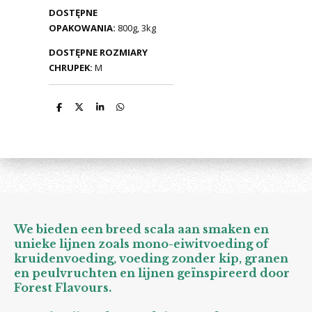
DOSTĘPNE
OPAKOWANIA:
800g, 3kg
DOSTĘPNE ROZMIARY
CHRUPEK:
M
D
D
S
D
e
e
h
e
l
e
a
l
e
l
r
e
n
e
n
We bieden een breed scala aan smaken en
unieke lijnen zoals mono-eiwitvoeding of
kruidenvoeding, voeding zonder kip, granen
en peulvruchten en lijnen geïnspireerd door
Forest Flavours.