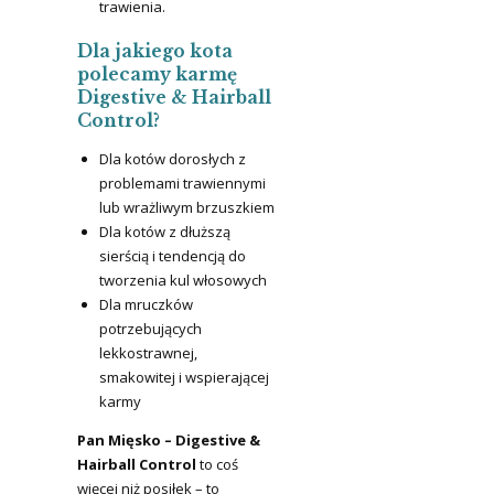
trawienia.
Dla jakiego kota
polecamy karmę
Digestive & Hairball
Control?
Dla kotów dorosłych z
problemami trawiennymi
lub wrażliwym brzuszkiem
Dla kotów z dłuższą
sierścią i tendencją do
tworzenia kul włosowych
Dla mruczków
potrzebujących
lekkostrawnej,
smakowitej i wspierającej
karmy
Pan Mięsko – Digestive &
Hairball Control
to coś
więcej niż posiłek – to