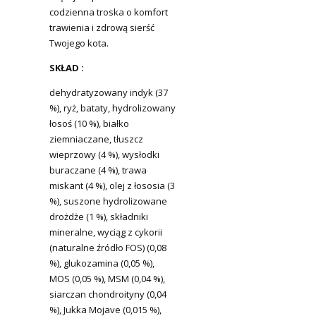
codzienna troska o komfort
trawienia i zdrową sierść
Twojego kota.
SKŁAD :
dehydratyzowany indyk (37
%), ryż, bataty, hydrolizowany
łosoś (10 %), białko
ziemniaczane, tłuszcz
wieprzowy (4 %), wysłodki
buraczane (4 %), trawa
miskant (4 %), olej z łososia (3
%), suszone hydrolizowane
drożdże (1 %), składniki
mineralne, wyciąg z cykorii
(naturalne źródło FOS) (0,08
%), glukozamina (0,05 %),
MOS (0,05 %), MSM (0,04 %),
siarczan chondroityny (0,04
%), Jukka Mojave (0,015 %),