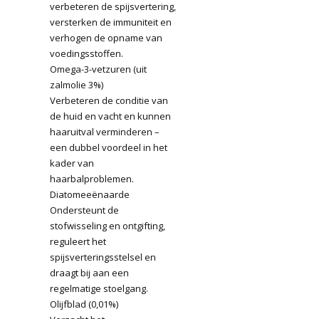
verbeteren de spijsvertering,
versterken de immuniteit en
verhogen de opname van
voedingsstoffen.
Omega-3-vetzuren (uit
zalmolie 3%)
Verbeteren de conditie van
de huid en vacht en kunnen
haaruitval verminderen –
een dubbel voordeel in het
kader van
haarbalproblemen.
Diatomeeënaarde
Ondersteunt de
stofwisseling en ontgifting,
reguleert het
spijsverteringsstelsel en
draagt ​​bij aan een
regelmatige stoelgang.
Olijfblad (0,01%)