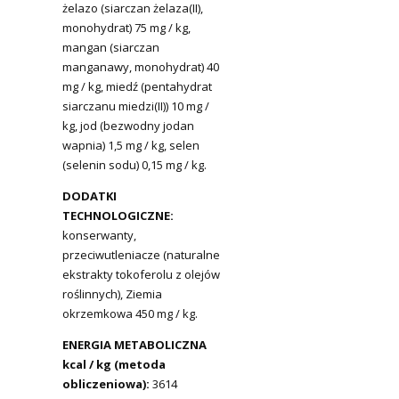
żelazo (siarczan żelaza(II),
monohydrat) 75 mg / kg,
mangan (siarczan
manganawy, monohydrat) 40
mg / kg, miedź (pentahydrat
siarczanu miedzi(II)) 10 mg /
kg, jod (bezwodny jodan
wapnia) 1,5 mg / kg, selen
(selenin sodu) 0,15 mg / kg.
DODATKI
TECHNOLOGICZNE:
konserwanty,
przeciwutleniacze (naturalne
ekstrakty tokoferolu z olejów
roślinnych), Ziemia
okrzemkowa 450 mg / kg.
ENERGIA METABOLICZNA
kcal / kg (metoda
obliczeniowa):
3614