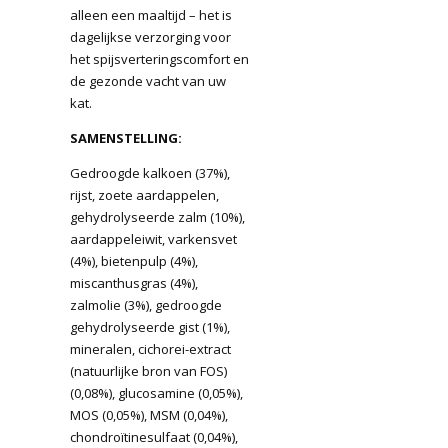
alleen een maaltijd – het is
dagelijkse verzorging voor
het spijsverteringscomfort en
de gezonde vacht van uw
kat.
SAMENSTELLING:
Gedroogde kalkoen (37%),
rijst, zoete aardappelen,
gehydrolyseerde zalm (10%),
aardappeleiwit, varkensvet
(4%), bietenpulp (4%),
miscanthusgras (4%),
zalmolie (3%), gedroogde
gehydrolyseerde gist (1%),
mineralen, cichorei-extract
(natuurlijke bron van FOS)
(0,08%), glucosamine (0,05%),
MOS (0,05%), MSM (0,04%),
chondroïtinesulfaat (0,04%),