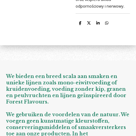
odpornościowy i nerwowy.
D
D
S
D
e
e
h
e
l
e
a
l
e
l
r
e
n
e
n
We bieden een breed scala aan smaken en
unieke lijnen zoals mono-eiwitvoeding of
kruidenvoeding, voeding zonder kip, granen
en peulvruchten en lijnen geïnspireerd door
Forest Flavours.
We gebruiken de voordelen van de natuur. We
voegen geen kunstmatige kleurstoffen,
conserveringsmiddelen of smaakversterkers
toe aan onze producten. In het