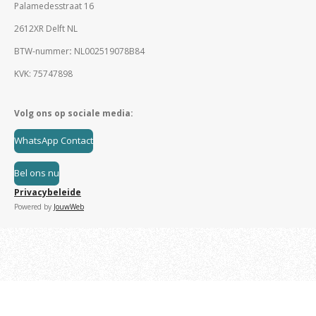
Palamedesstraat 16
2612XR Delft NL
BTW-nummer
:
NL002519078B84
KVK: 75747898
Volg ons op sociale media:
WhatsApp Contact
Bel ons nu
Privacybeleide
Powered by
JouwWeb