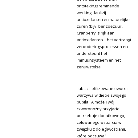
ontstekingsremmende
werking dankzij
antioxidanten en natuurlijke
zuren (bijv. benzoëzuur).
Cranberry is rijk aan
antioxidanten – het vertraagt
verouderingsprocessen en
ondersteunt het
immuunsysteem en het
zenuwstelsel.
Lubisz liofilizowane
owoce i
warzywa
w diecie swojego
pupila? A może Twój
czworonożny przyjaciel
potrzebuje dodatkowego,
celowanego wsparcia w
związku z dolegliwościami,
które odczuwa?