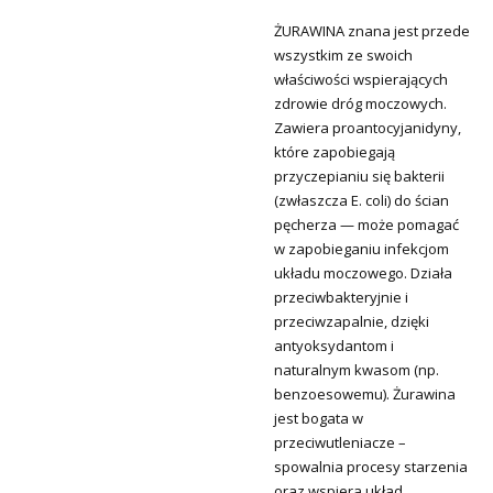
ŻURAWINA
znana jest przede
wszystkim ze swoich
właściwości wspierających
zdrowie dróg moczowych.
Zawiera proantocyjanidyny,
które zapobiegają
przyczepianiu się bakterii
(zwłaszcza E. coli) do ścian
pęcherza — może pomagać
w zapobieganiu infekcjom
układu moczowego. Działa
przeciwbakteryjnie i
przeciwzapalnie, dzięki
antyoksydantom i
naturalnym kwasom (np.
benzoesowemu). Żurawina
jest bogata w
przeciwutleniacze –
spowalnia procesy starzenia
oraz wspiera układ