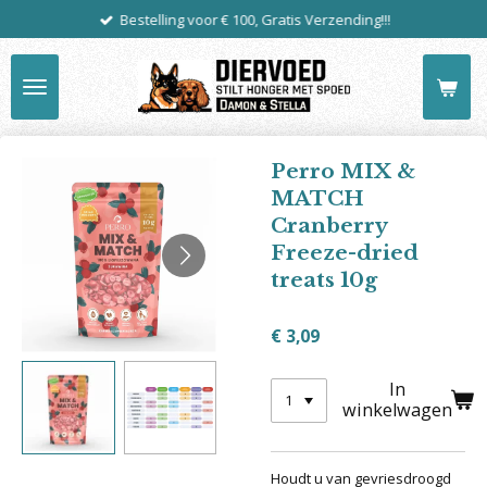
Bestelling voor € 100, Gratis Verzending!!!
Ga
direct
naar
de
hoofdinhoud
Perro MIX &
MATCH
Cranberry
Freeze-dried
treats 10g
€ 3,09
In
winkelwagen
Houdt u van gevriesdroogd