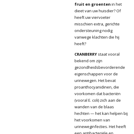
fruit en groenten
in het
dieet van uw huisdier? Of
heeft uw viervoeter
misschien extra, gerichte
ondersteuning nodig
vanwege klachten die hij
heeft?
CRANBERRY
staat vooral
bekend om zijn
gezondheidsbevorderende
eigenschappen voor de
urinewegen. Het bevat
proanthocyanidinen, die
voorkomen dat bacteriën
(vooral E. coli) zich aan de
wanden van de blaas
hechten — het kan helpen bij
het voorkomen van
urineweginfecties. Het heeft
een antibacteriële en