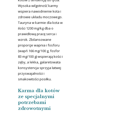
Wysoka wilgotność karmy
wspiera nawodnienie kota i
zdrowie układu moczowego.
Tauryna w karmie dla kota w
ilości 1200 mg/kg dba o
prawidłową pracę serca i
wzrok. Zbilansowane
proporcje wapnia i fosforu
(wapń 166 mg/100 g, fosfor
83 mg/100 g) wspierają kości i
zęby, a lekka, galaretowata
konsystencja sprzyja łatwej
przyswajalności i
smakowitości posiłku.
Karma dla kotów
ze specjalnymi
potrzebami
zdrowotnymi