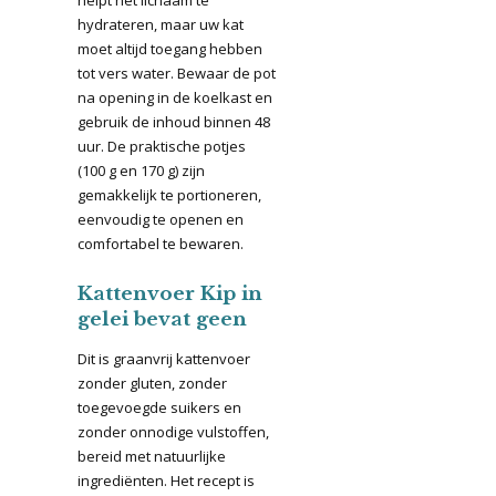
helpt het lichaam te
hydrateren, maar uw kat
moet altijd toegang hebben
tot vers water. Bewaar de pot
na opening in de koelkast en
gebruik de inhoud binnen 48
uur. De praktische potjes
(100 g en 170 g) zijn
gemakkelijk te portioneren,
eenvoudig te openen en
comfortabel te bewaren.
Kattenvoer Kip in
gelei bevat geen
Dit is graanvrij kattenvoer
zonder gluten, zonder
toegevoegde suikers en
zonder onnodige vulstoffen,
bereid met natuurlijke
ingrediënten. Het recept is