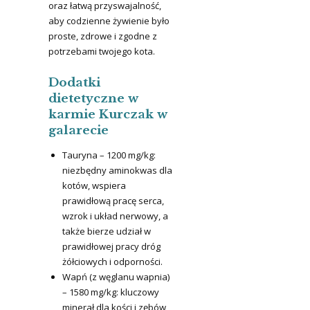
oraz łatwą przyswajalność,
aby codzienne żywienie było
proste, zdrowe i zgodne z
potrzebami twojego kota.
Dodatki
dietetyczne w
karmie Kurczak w
galarecie
Tauryna – 1200 mg/kg:
niezbędny aminokwas dla
kotów, wspiera
prawidłową pracę serca,
wzrok i układ nerwowy, a
także bierze udział w
prawidłowej pracy dróg
żółciowych i odporności.
Wapń (z węglanu wapnia)
– 1580 mg/kg: kluczowy
minerał dla kości i zębów,