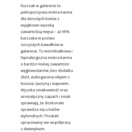
Kurczak w galarecie to
pełnoporcjowa mokra karma
dla dorosłych kotów z
wyjątkowo wysoką
zawartością mięsa – aż 95%
kurczaka w postaci
soczystych kawałków w
galarecie. To monobiałkowa i
hipoalergiczna mokra karma
o bardzo niskiej zawartości
węglowodanów, bez dodatku
zbóż, wzbogacona olejem z
łososia, tauryną i wapniem.
Wysoka smakowitość oraz
aromatyczny zapach i smak
sprawiają, że doskonale
sprawdza się u kotów
wybrednych. Produkt
opracowany we współpracy
z dietetykiem.