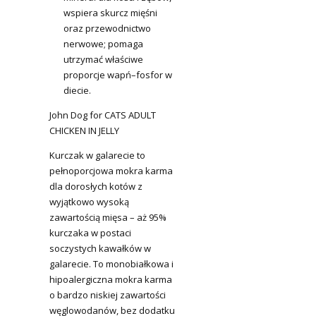
wspiera skurcz mięśni
oraz przewodnictwo
nerwowe; pomaga
utrzymać właściwe
proporcje wapń–fosfor w
diecie.
John Dog for CATS ADULT
CHICKEN IN JELLY
Kurczak w galarecie to
pełnoporcjowa mokra karma
dla dorosłych kotów z
wyjątkowo wysoką
zawartością mięsa – aż 95%
kurczaka w postaci
soczystych kawałków w
galarecie. To monobiałkowa i
hipoalergiczna mokra karma
o bardzo niskiej zawartości
węglowodanów, bez dodatku