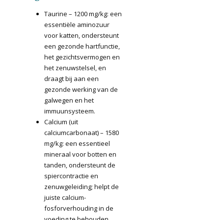
Taurine – 1200 mg/kg: een
essentiële aminozuur
voor katten, ondersteunt
een gezonde hartfunctie,
het gezichtsvermogen en
het zenuwstelsel, en
draagt bij aan een
gezonde werking van de
galwegen en het
immuunsysteem.
Calcium (uit
calciumcarbonaat) – 1580
mg/kg: een essentieel
mineraal voor botten en
tanden, ondersteunt de
spiercontractie en
zenuwgeleiding; helpt de
juiste calcium-
fosforverhouding in de
voeding te behouden.