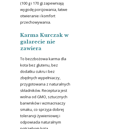
(100 g i 170 g) zapewniają
wygodę porcjowania, łatwe
otwieranie i komfort
przechowywania.
Karma Kurczak w
galarecie nie
zawiera
To bezzbożowa karma dla
kota bez glutenu, bez
dodatku cukru i bez
zbędnych wypełniaczy,
przygotowana z naturalnych
składników. Receptura jest
wolna od GMO, sztucznych
barwników i wzmacniaczy
smaku, co sprzyja dobrej
tolerancji żywieniowej i
odpowiada naturalnym
potrzebom kota.