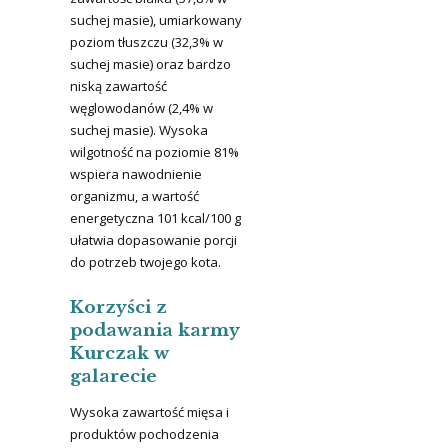
suchej masie), umiarkowany
poziom tłuszczu (32,3% w
suchej masie) oraz bardzo
niską zawartość
węglowodanów (2,4% w
suchej masie). Wysoka
wilgotność na poziomie 81%
wspiera nawodnienie
organizmu, a wartość
energetyczna 101 kcal/100 g
ułatwia dopasowanie porcji
do potrzeb twojego kota.
Korzyści z
podawania karmy
Kurczak w
galarecie
Wysoka zawartość mięsa i
produktów pochodzenia