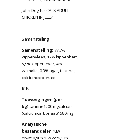
John Dog for CATS ADULT
CHICKEN IN JELLY
Samenstelling
Samenstelling:
77,7%
kippenvlees, 12% kippenhart,
5,9% kippenlever, 4%
zalmolie, 0,3% agar, taurine,
calciumcarbonaat.
KIP:
Toevoegingen (per
kg):
taurine1200 mgcalcium
(calciumcarbonaat)1580 mg
Analytische
bestanddelen:
ruw
eiwit10,98%ruw vet6,13%