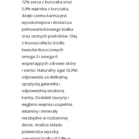
12% serca z kurczaka oraz
5,9% wątroba z kurczaka,
dzięki czemu karma jest
wysokomięsna i dostarcza
pełnowartościowego białka
oraz cennych podrobów. Olej
z łososia (4%) to źródło
kwasów tłuszczowych
omega-3 i omega-6
wspierających zdrowie skóry
i sierści. Naturalny agar (0,3%)
odpowiada za delikatną,
sprężystą galaretkę i
odpowiednią strukturę
karmy. Dodatek tauryny i
węglanu wapnia uzupełnia
witaminy i minerały
niezbędne w codziennej
diecie. Analiza składu
potwierdza wysoką
zawartość białka (57,8% w