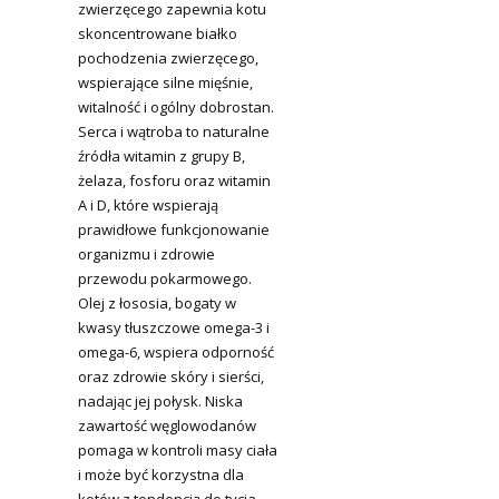
zwierzęcego zapewnia kotu
skoncentrowane białko
pochodzenia zwierzęcego,
wspierające silne mięśnie,
witalność i ogólny dobrostan.
Serca i wątroba to naturalne
źródła witamin z grupy B,
żelaza, fosforu oraz witamin
A i D, które wspierają
prawidłowe funkcjonowanie
organizmu i zdrowie
przewodu pokarmowego.
Olej z łososia, bogaty w
kwasy tłuszczowe omega-3 i
omega-6, wspiera odporność
oraz zdrowie skóry i sierści,
nadając jej połysk. Niska
zawartość węglowodanów
pomaga w kontroli masy ciała
i może być korzystna dla
kotów z tendencją do tycia.