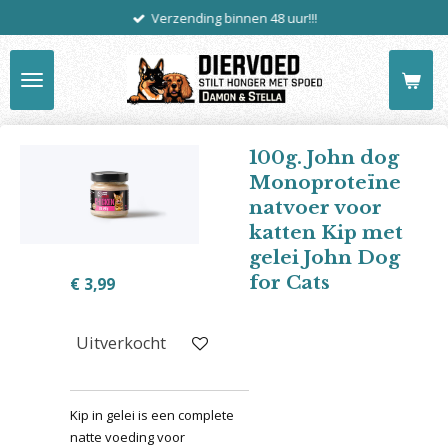
Verzending binnen 48 uur!!!
Ga
direct
naar
de
hoofdinhoud
100g. John dog
Monoproteïne
natvoer voor
katten Kip met
gelei John Dog
for Cats
€ 3,99
Uitverkocht
Kip in gelei is een complete
natte voeding voor