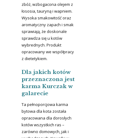
zbóż, wzbogacona olejem z
łososia, tauryną i wapniem.
Wysoka smakowitość oraz
aromatyczny zapach i smak
sprawiają, że doskonale
sprawdza się u kotów
wybrednych. Produkt
opracowany we współpracy
z dietetykiem.
Dla jakich kotów
przeznaczona jest
karma Kurczak w
galarecie
Ta pełnoporcjowa karma
bytowa dla kota została
opracowana dla dorosłych
kotów wszystkich ras –
zarówno domowych, jak i