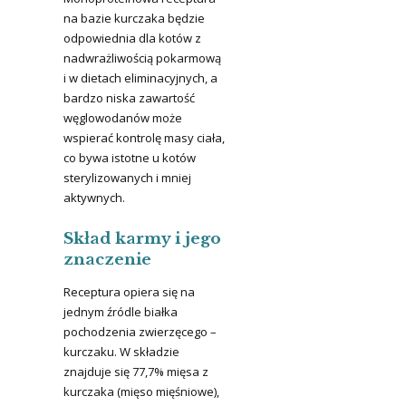
na bazie kurczaka będzie
odpowiednia dla kotów z
nadwrażliwością pokarmową
i w dietach eliminacyjnych, a
bardzo niska zawartość
węglowodanów może
wspierać kontrolę masy ciała,
co bywa istotne u kotów
sterylizowanych i mniej
aktywnych.
Skład karmy i jego
znaczenie
Receptura opiera się na
jednym źródle białka
pochodzenia zwierzęcego –
kurczaku. W składzie
znajduje się 77,7% mięsa z
kurczaka (mięso mięśniowe),