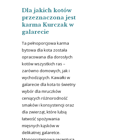
Dla jakich kotów
przeznaczona jest
karma Kurczak w
galarecie
Ta pełnoporcjowa karma
bytowa dla kota została
opracowana dla dorosłych
kotów wszystkich ras –
zarówno domowych, jak i
wychodzących. Kawałki w
galarecie dla kota to świetny
wybór dla mruczków
ceniących różnorodność
smaków i konsystencji oraz
dla zwierząt, które lubią
łatwość spożywania
mięsnych kąsków w
delikatnej galaretce.
Monoproteinowa receptura