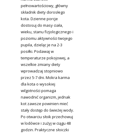
pełnowartościowy, główny
składnik diety dorosłego
kota. Dzienne porcje
dostosuj do masy ciała,
wieku, stanu fizjologicznego i
poziomu aktywności twojego
pupila, dzieląc je na 2-3
posiłki. Podawaj w
temperaturze pokojowej, a
wszelkie zmiany diety
wprowadzaj stopniowo
przez 5-7 dni. Mokra karma
dla kota o wysokiej
wilgotności pomaga
nawodnić organizm, jednak
kot zawsze powinien mieć
stały dostęp do świeżej wody.
Po otwarciu słoik przechowuj
w lodówce i zużyj w ciągu 48
godzin. Praktyczne słoiczki