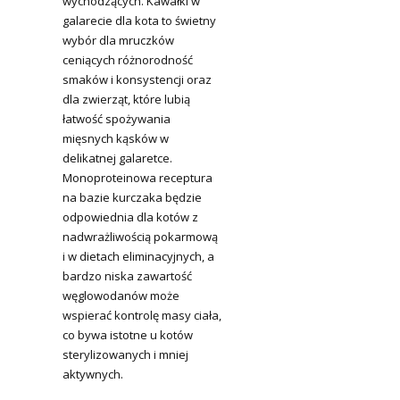
wychodzących. Kawałki w
galarecie dla kota to świetny
wybór dla mruczków
ceniących różnorodność
smaków i konsystencji oraz
dla zwierząt, które lubią
łatwość spożywania
mięsnych kąsków w
delikatnej galaretce.
Monoproteinowa receptura
na bazie kurczaka będzie
odpowiednia dla kotów z
nadwrażliwością pokarmową
i w dietach eliminacyjnych, a
bardzo niska zawartość
węglowodanów może
wspierać kontrolę masy ciała,
co bywa istotne u kotów
sterylizowanych i mniej
aktywnych.