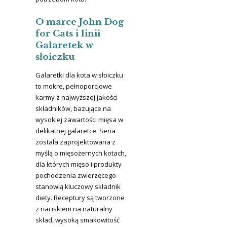
O marce John Dog
for Cats i linii
Galaretek w
słoiczku
Galaretki dla kota w słoiczku
to mokre, pełnoporcjowe
karmy z najwyższej jakości
składników, bazujące na
wysokiej zawartości mięsa w
delikatnej galaretce. Seria
została zaprojektowana z
myślą o mięsożernych kotach,
dla których mięso i produkty
pochodzenia zwierzęcego
stanowią kluczowy składnik
diety. Receptury są tworzone
z naciskiem na naturalny
skład, wysoką smakowitość