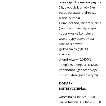
owoce (jabłko, malina, jagoda
2%, owoc dzikiej róży 2%),
pulpa buraczana, drożdże
piwne, skrobia
ziemniaczana, minerały, zioła
(ostropest plamisty, mięta,
koper włoski), kompleks
wspierający stawy (MSM
(0,05%), siarczan
glukozaminy (0,03%),
siarczan
chondroityny (0,015%)),
kompleks omega 3 i 6, MOS
(mannanooligosacharydy),
FOS (fruktooligosacharydy).
DODATKI
DIETETYCZNE/kg:
witamina A (3a672a) 18000
j.m., witamina D3 (3a671) 1500