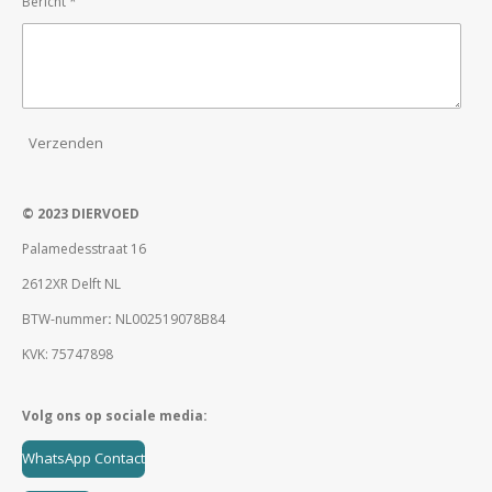
Bericht *
Verzenden
© 2023 DIERVOED
Palamedesstraat 16
2612XR Delft NL
BTW-nummer
:
NL002519078B84
KVK: 75747898
Volg ons op sociale media:
WhatsApp Contact