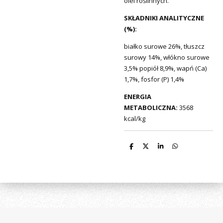
olei roślinnych.
SKŁADNIKI ANALITYCZNE
(%):
białko surowe 26%, tłuszcz
surowy 14%, włókno surowe
3,5% popiół 8,9%, wapń (Ca)
1,7%, fosfor (P) 1,4%
ENERGIA
METABOLICZNA:
3568
kcal/kg
D
D
S
D
e
e
h
e
l
e
a
l
e
l
r
e
n
e
n