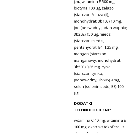
j.m., witamina E 500 mg,
biotyna 100 μg, żelazo
(siarczan żelaza (ii),
monohydrat; 3b103) 10 mg,
jod (bezwodny jodan wapnia;
3b202) 150 μg, miedź
(siarczan miedzi,
pentahydrat; E4) 1,25 mg,
mangan (siarczan
manganawy, monohydrat;
3b503) 0,85 mg, cynk
(siarczan cynku,
jednowodny; 3b605) 9 mg,
selen (selenin sodu; E8) 100
μg.
DODATKI
TECHNOLOGICZNE:
witamina C 40 mg, witamina E
100 mg, ekstrakt tokoferoli z