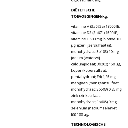
DIËTETISCHE
TOEVOEGINGEN/kg:
vitamine A (3a672a) 18000 IE,
vitamine D3 (3a671) 1500 IE,
vitamine E 500 mg, biotine 100
μg, ijzer (ijzersulfaat (ii),
monohydraat; 3b103) 10 mg,
jodium (watervrij
calciumjodaat; 3b202) 150 μg,
koper (kopersulfaat,
pentahydraat; E4) 1,25 mg,
mangaan (mangaansulfaat,
monohydraat; 3b503) 0,85 mg,
zink (zinksulfaat,
monohydraat; 3b605) 9 mg,
selenium (natriumseleniet;
E8) 100 μg.
TECHNOLOGISCHE