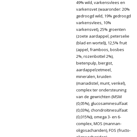
49% wild, varkensvlees en
varkensvet (waaronder: 20%
gedroogd wild, 19% gedroogd
varkensvlees, 10%
varkensvet), 25% groenten
(zoete aardappel, peterselie
(blad en wortel)), 12,5% fruit
(appel, framboos, bosbes
2%, rozenbottel 2%),
bietenpulp, biergist,
aardappelzetmeel,
mineralen, kruiden
(mariadistel, munt, venkel),
complex ter ondersteuning
van de gewrichten (MSM
(0,05%), glucosaminesulfaat
(0,03%), chondroïtinesulfaat
(0,015%)), omega 3- en 6-
complex, MOS (mannan-
oligosachariden), FOS (fructo-
oligosachariden).