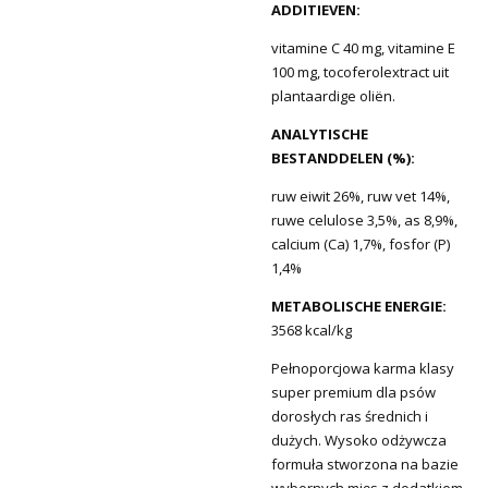
ADDITIEVEN:
vitamine C 40 mg, vitamine E
100 mg, tocoferolextract uit
plantaardige oliën.
ANALYTISCHE
BESTANDDELEN (%):
ruw eiwit 26%, ruw vet 14%,
ruwe celulose 3,5%, as 8,9%,
calcium (Ca) 1,7%, fosfor (P)
1,4%
METABOLISCHE ENERGIE:
3568 kcal/kg
Pełnoporcjowa karma klasy
super premium dla psów
dorosłych ras średnich i
dużych. Wysoko odżywcza
formuła stworzona na bazie
wybornych mięs z dodatkiem