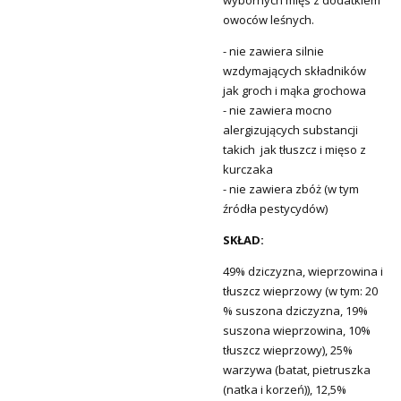
owoców leśnych.
- nie zawiera silnie
wzdymających składników
jak groch i mąka grochowa
- nie zawiera mocno
alergizujących substancji
takich jak tłuszcz i mięso z
kurczaka
- nie zawiera zbóż (w tym
źródła pestycydów)
SKŁAD:
49% dziczyzna, wieprzowina i
tłuszcz wieprzowy (w tym: 20
% suszona dziczyzna, 19%
suszona wieprzowina, 10%
tłuszcz wieprzowy), 25%
warzywa (batat, pietruszka
(natka i korzeń)), 12,5%