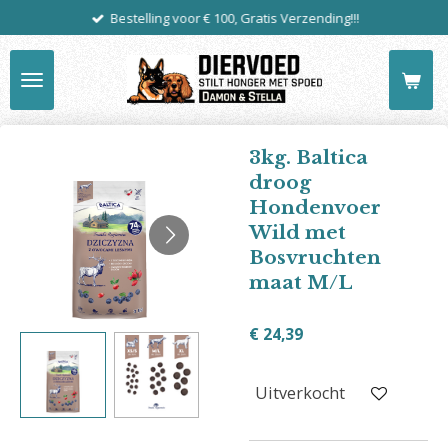
Bestelling voor € 100, Gratis Verzending!!!
Ga
direct
naar
de
hoofdinhoud
3kg. Baltica
droog
Hondenvoer
Wild met
Bosvruchten
maat M/L
€ 24,39
Uitverkocht