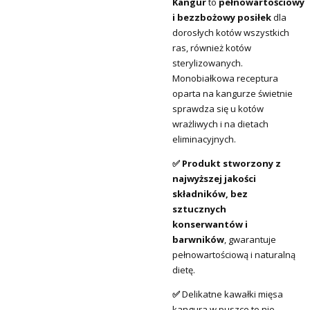
Kangur
to
pełnowartościowy
i bezzbożowy posiłek
dla
dorosłych kotów wszystkich
ras, również kotów
sterylizowanych.
Monobiałkowa receptura
oparta na kangurze świetnie
sprawdza się u kotów
wrażliwych i na dietach
eliminacyjnych.
✅ Produkt stworzony z
najwyższej jakości
składników, bez
sztucznych
konserwantów i
barwników
, gwarantuje
pełnowartościową i naturalną
dietę.
✅
Delikatne kawałki mięsa
kangura w puszce to nie