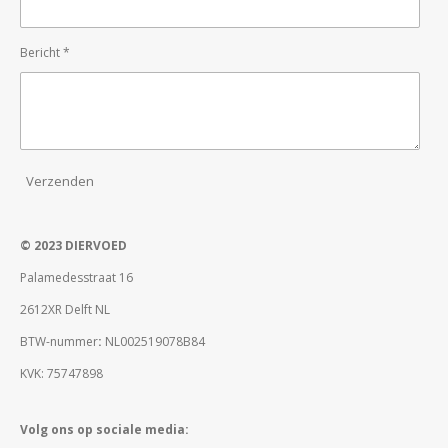
Bericht *
Verzenden
© 2023 DIERVOED
Palamedesstraat 16
2612XR Delft NL
BTW-nummer
:
NL002519078B84
KVK: 75747898
Volg ons op sociale media: