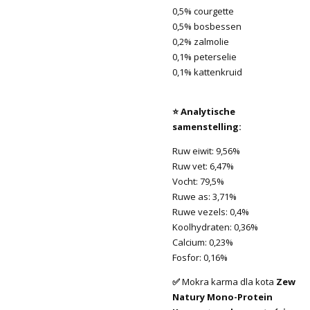
0,5% courgette
0,5% bosbessen
0,2% zalmolie
0,1% peterselie
0,1% kattenkruid
⭐ Analytische
samenstelling:
Ruw eiwit: 9,56%
Ruw vet: 6,47%
Vocht: 79,5%
Ruwe as: 3,71%
Ruwe vezels: 0,4%
Koolhydraten: 0,36%
Calcium: 0,23%
Fosfor: 0,16%
✅
Mokra karma dla kota
Zew
Natury Mono-Protein