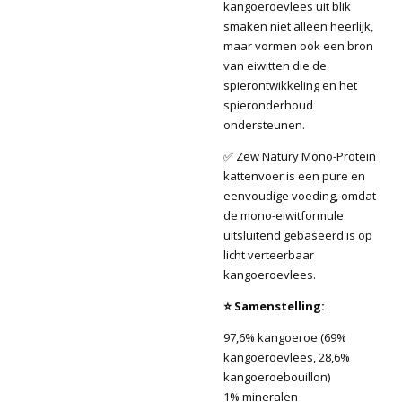
kangoeroevlees uit blik
smaken niet alleen heerlijk,
maar vormen ook een bron
van eiwitten die de
spierontwikkeling en het
spieronderhoud
ondersteunen.
✅ Zew Natury Mono-Protein
kattenvoer is een pure en
eenvoudige voeding, omdat
de mono-eiwitformule
uitsluitend gebaseerd is op
licht verteerbaar
kangoeroevlees.
⭐ Samenstelling:
97,6% kangoeroe (69%
kangoeroevlees, 28,6%
kangoeroebouillon)
1% mineralen