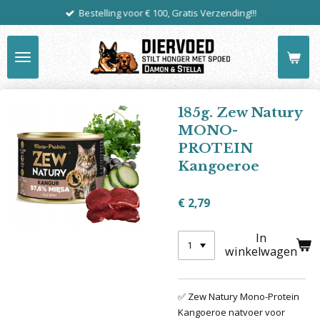
Bestelling voor € 100, Gratis Verzending!!!
Ga
direct
naar
de
hoofdinhoud
185g. Zew Natury
MONO-
PROTEIN
Kangoeroe
€ 2,79
In
winkelwagen
✅ Zew Natury Mono-Protein
Kangoeroe natvoer voor