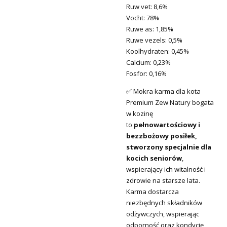
Ruw vet: 8,6%
Vocht: 78%
Ruwe as: 1,85%
Ruwe vezels: 0,5%
Koolhydraten: 0,45%
Calcium: 0,23%
Fosfor: 0,16%
✅ Mokra karma dla kota
Premium Zew Natury bogata
w kozinę
to
pełnowartościowy i
bezzbożowy posiłek,
stworzony specjalnie dla
kocich seniorów
,
wspierający ich witalność i
zdrowie na starsze lata.
Karma dostarcza
niezbędnych składników
odżywczych, wspierając
odporność oraz kondycję