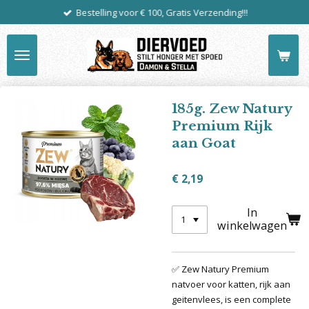
Bestelling voor € 100, Gratis Verzending!!!
Ga
direct
naar
de
hoofdinhoud
185g. Zew Natury
Premium Rijk
aan Goat
€ 2,19
In
winkelwagen
✅ Zew Natury Premium
natvoer voor katten, rijk aan
geitenvlees, is een complete