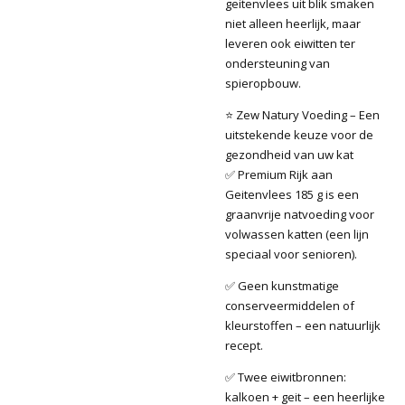
geitenvlees uit blik smaken
niet alleen heerlijk, maar
leveren ook eiwitten ter
ondersteuning van
spieropbouw.
⭐ Zew Natury Voeding – Een
uitstekende keuze voor de
gezondheid van uw kat
✅ Premium Rijk aan
Geitenvlees 185 g is een
graanvrije natvoeding voor
volwassen katten (een lijn
speciaal voor senioren).
✅ Geen kunstmatige
conserveermiddelen of
kleurstoffen – een natuurlijk
recept.
✅ Twee eiwitbronnen:
kalkoen + geit – een heerlijke