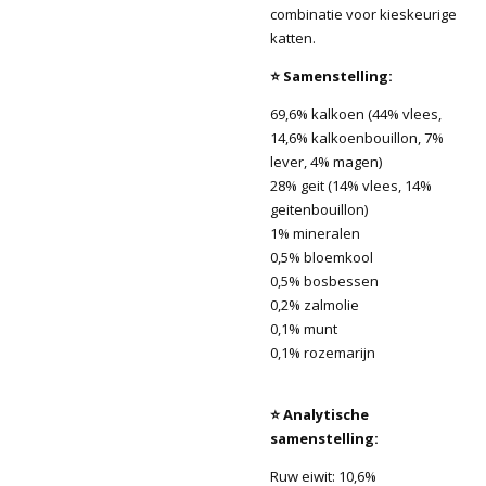
combinatie voor kieskeurige
katten.
⭐ Samenstelling:
69,6% kalkoen (44% vlees,
14,6% kalkoenbouillon, 7%
lever, 4% magen)
28% geit (14% vlees, 14%
geitenbouillon)
1% mineralen
0,5% bloemkool
0,5% bosbessen
0,2% zalmolie
0,1% munt
0,1% rozemarijn
⭐ Analytische
samenstelling:
Ruw eiwit: 10,6%