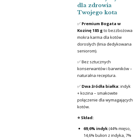
dla zdrowia
Twojego kota
✅
Premium Bogata w
Kozinę 185 g
to bezzbożowa
mokra karma dla kotów
dorosłych (linia dedykowana
seniorom).
✅ Bez sztucznych
konserwantów i barwników –
naturalna receptura.
✅
Dwa źródła białka:
indyk
+ kozina – smakowite
połączenie dla wymagających
kotów.
⭐ Skład:
69,6% indyk
(44% mięso,
14,6% bulion z indyka, 7%