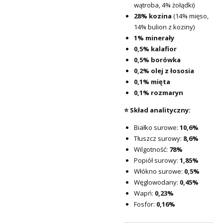
wątroba, 4% żołądki)
28% kozina
(14% mięso,
14% bulion z koziny)
1% minerały
0,5% kalafior
0,5% borówka
0,2% olej z łososia
0,1% mięta
0,1% rozmaryn
⭐ Skład analityczny:
Białko surowe:
10,6%
Tłuszcz surowy:
8,6%
Wilgotność:
78%
Popiół surowy:
1,85%
Włókno surowe:
0,5%
Węglowodany:
0,45%
Wapń:
0,23%
Fosfor:
0,16%