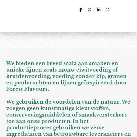
D
D
S
D
e
e
h
e
l
e
a
l
e
l
r
e
n
e
n
We bieden een breed scala aan smaken en
unieke lijnen zoals mono-eiwitvoeding of
kruidenvoeding, voeding zonder kip, granen
en peulvruchten en lijnen geïnspireerd door
Forest Flavours.
We gebruiken de voordelen van de natuur. We
voegen geen kunstmatige kleurstoffen,
conserveringsmiddelen of smaakversterkers
toe aan onze producten. In het
productieproces gebruiken we verse
ingrediënten van betrouwbare leveranciers en