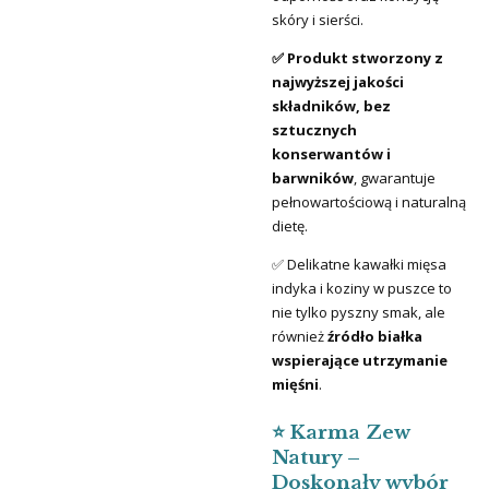
skóry i sierści.
✅ Produkt stworzony z
najwyższej jakości
składników, bez
sztucznych
konserwantów i
barwników
, gwarantuje
pełnowartościową i naturalną
dietę.
✅ Delikatne kawałki mięsa
indyka i koziny w puszce to
nie tylko pyszny smak, ale
również
źródło białka
wspierające utrzymanie
mięśni
.
⭐ Karma Zew
Natury –
Doskonały wybór