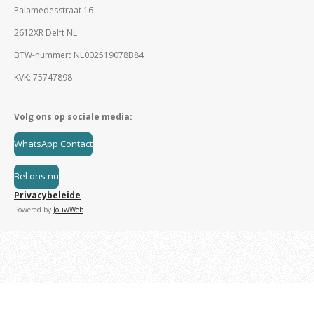
Palamedesstraat 16
2612XR Delft NL
BTW-nummer
:
NL002519078B84
KVK: 75747898
Volg ons op sociale media:
WhatsApp Contact
Bel ons nu
Privacybeleide
Powered by
JouwWeb