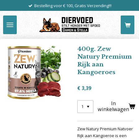
Bestelling voor € 100, Gratis Verzending!!!
Ga
direct
naar
de
hoofdinhoud
400g. Zew
Natury Premium
Rijk aan
Kangoeroes
€ 3,39
In
winkelwagen
Zew Natury Premium Natvoer
Rijk aan Kangoeroe is een