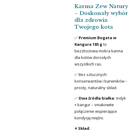
Karma Zew Natury
– Doskonały wybór
dla zdrowia
Twojego kota
✅
Premium Bogata w
Kangura 185 g
to
bezzbożowa mokra karma
dla kotów dorosłych
wszystkich ras.
✅ Bez sztucznych
konserwantów i barwników –
prosty, naturalny skład.
✅
Dwa źródła białka:
indyk
+ kangur – smakowite
połączenie wspierające
kondycję mięśni.
⭐ Skład: