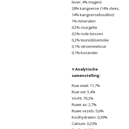
lever, 4% magen)
28% kangoeroe (14% vlees,
14% kangoeroebouillon)
1% mineralen
0,5% courgette
0,5% rode bessen
0,2% teunisbloemolie
0,1% citroenmelisse
0,1% koriander
⭐ Analytische
samenstelling:
Ruw eiwit: 11,7%
Ruw vet: 5,4%
Vocht: 79,2%
Ruwe as: 2,7%
Ruwe vezels: 0,6%
Koolhydraten: 0,39%
Calcium: 0,23%