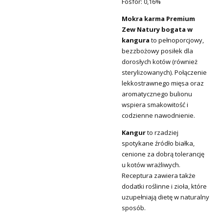
Fosfor: 0,16%
Mokra karma Premium
Zew Natury bogata w
kangura
to pełnoporcjowy,
bezzbożowy posiłek dla
dorosłych kotów (również
sterylizowanych). Połączenie
lekkostrawnego mięsa oraz
aromatycznego bulionu
wspiera smakowitość i
codzienne nawodnienie.
Kangur
to rzadziej
spotykane źródło białka,
cenione za dobrą tolerancję
u kotów wrażliwych.
Receptura zawiera także
dodatki roślinne i zioła, które
uzupełniają dietę w naturalny
sposób.