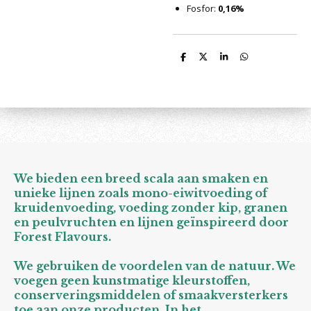
Fosfor:
0,16%
D
D
S
D
e
e
h
e
l
e
a
l
e
l
r
e
n
e
n
We bieden een breed scala aan smaken en
unieke lijnen zoals mono-eiwitvoeding of
kruidenvoeding, voeding zonder kip, granen
en peulvruchten en lijnen geïnspireerd door
Forest Flavours.
We gebruiken de voordelen van de natuur. We
voegen geen kunstmatige kleurstoffen,
conserveringsmiddelen of smaakversterkers
toe aan onze producten. In het