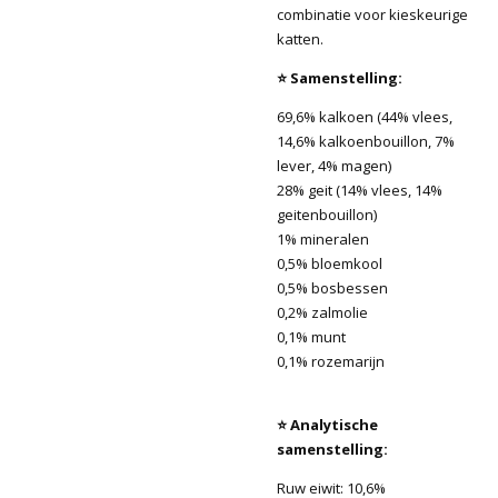
combinatie voor kieskeurige
katten.
⭐ Samenstelling:
69,6% kalkoen (44% vlees,
14,6% kalkoenbouillon, 7%
lever, 4% magen)
28% geit (14% vlees, 14%
geitenbouillon)
1% mineralen
0,5% bloemkool
0,5% bosbessen
0,2% zalmolie
0,1% munt
0,1% rozemarijn
⭐ Analytische
samenstelling:
Ruw eiwit: 10,6%