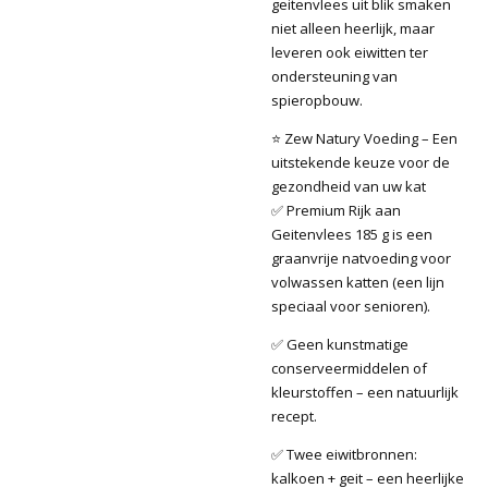
geitenvlees uit blik smaken
niet alleen heerlijk, maar
leveren ook eiwitten ter
ondersteuning van
spieropbouw.
⭐ Zew Natury Voeding – Een
uitstekende keuze voor de
gezondheid van uw kat
✅ Premium Rijk aan
Geitenvlees 185 g is een
graanvrije natvoeding voor
volwassen katten (een lijn
speciaal voor senioren).
✅ Geen kunstmatige
conserveermiddelen of
kleurstoffen – een natuurlijk
recept.
✅ Twee eiwitbronnen:
kalkoen + geit – een heerlijke