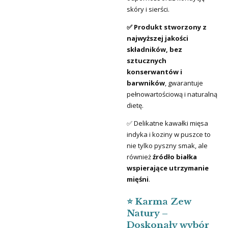
skóry i sierści.
✅ Produkt stworzony z
najwyższej jakości
składników, bez
sztucznych
konserwantów i
barwników
, gwarantuje
pełnowartościową i naturalną
dietę.
✅ Delikatne kawałki mięsa
indyka i koziny w puszce to
nie tylko pyszny smak, ale
również
źródło białka
wspierające utrzymanie
mięśni
.
⭐ Karma Zew
Natury –
Doskonały wybór