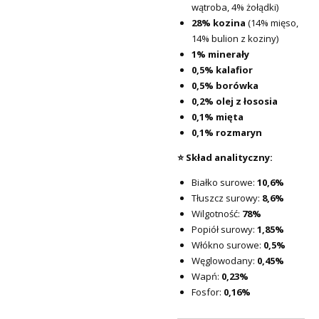
wątroba, 4% żołądki)
28% kozina
(14% mięso,
14% bulion z koziny)
1% minerały
0,5% kalafior
0,5% borówka
0,2% olej z łososia
0,1% mięta
0,1% rozmaryn
⭐ Skład analityczny:
Białko surowe:
10,6%
Tłuszcz surowy:
8,6%
Wilgotność:
78%
Popiół surowy:
1,85%
Włókno surowe:
0,5%
Węglowodany:
0,45%
Wapń:
0,23%
Fosfor:
0,16%