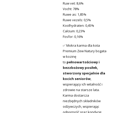
Ruw vet: 8,6%
Vocht: 78%
Ruwe as: 1,85%
Ruwe vezels: 0,5%
Koolhydraten: 0,45%
Calcium: 0,23%
Fosfor: 0,16%
✅ Mokra karma dla kota
Premium Zew Natury bogata
w kozinę
to
pełnowartościowy i
bezzbożowy posiłek,
stworzony specjalnie dla
kocich seniorów
,
wspierający ich witalność i
zdrowie na starsze lata.
Karma dostarcza
niezbędnych składników
odżywczych, wspierając
odporność oraz kondycję