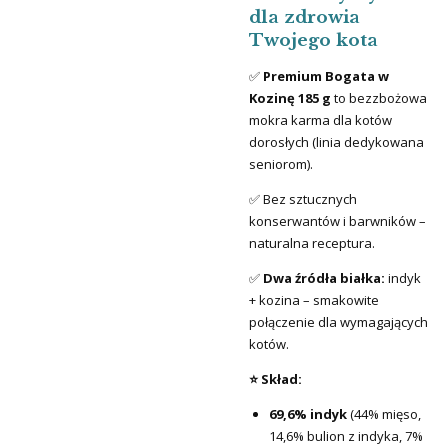
dla zdrowia
Twojego kota
✅
Premium Bogata w
Kozinę 185 g
to bezzbożowa
mokra karma dla kotów
dorosłych (linia dedykowana
seniorom).
✅ Bez sztucznych
konserwantów i barwników –
naturalna receptura.
✅
Dwa źródła białka:
indyk
+ kozina – smakowite
połączenie dla wymagających
kotów.
⭐ Skład:
69,6% indyk
(44% mięso,
14,6% bulion z indyka, 7%