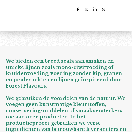
D
D
S
D
e
e
h
e
l
e
a
l
e
l
r
e
n
e
n
We bieden een breed scala aan smaken en
unieke lijnen zoals mono-eiwitvoeding of
kruidenvoeding, voeding zonder kip, granen
en peulvruchten en lijnen geïnspireerd door
Forest Flavours.
We gebruiken de voordelen van de natuur. We
voegen geen kunstmatige kleurstoffen,
conserveringsmiddelen of smaakversterkers
toe aan onze producten. In het
productieproces gebruiken we verse
ingrediënten van betrouwbare leveranciers en