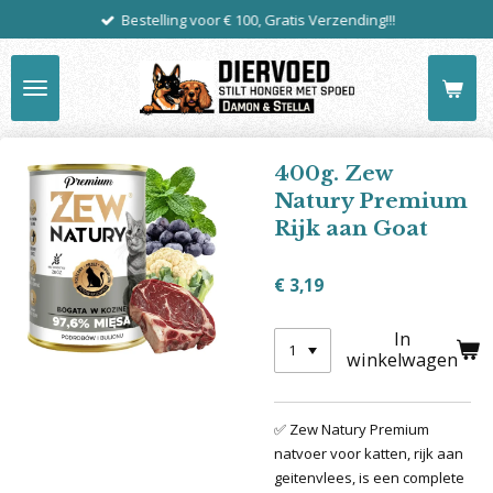
Bestelling voor € 100, Gratis Verzending!!!
Ga
direct
naar
de
hoofdinhoud
400g. Zew
Natury Premium
Rijk aan Goat
€ 3,19
In
winkelwagen
✅ Zew Natury Premium
natvoer voor katten, rijk aan
geitenvlees, is een complete